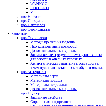
WANNGO
ELKLAND
MC
про
Новости
про
Историю
про
Партнёров
про
Сертификаты
Клиентам
про
Технологии
Методы крепления подошв
Про композитный подносок!
Дополнительные материалы
Защита от электродуги: зачем нужна защита
для работы в опасных условиях
Антистатическая защита на производстве:
зачем нужна антистатическая обувь и одежда
про
Материалы
Материалы верха
Материалы подошв
Материалы подкладки
Дополнительные материалы
про
Подбор
Защитные свойства
Справочная информация
СИЗ и обувь для сварщика: как выбрать и не