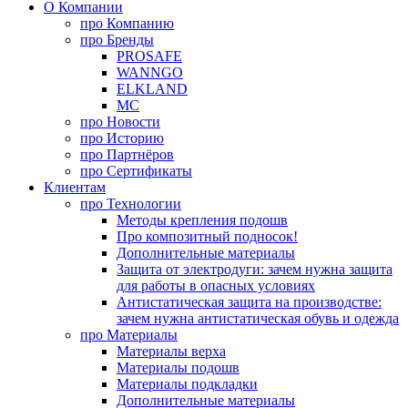
О Компании
про
Компанию
про
Бренды
PROSAFE
WANNGO
ELKLAND
MC
про
Новости
про
Историю
про
Партнёров
про
Сертификаты
Клиентам
про
Технологии
Методы крепления подошв
Про композитный подносок!
Дополнительные материалы
Защита от электродуги: зачем нужна защита
для работы в опасных условиях
Антистатическая защита на производстве:
зачем нужна антистатическая обувь и одежда
про
Материалы
Материалы верха
Материалы подошв
Материалы подкладки
Дополнительные материалы