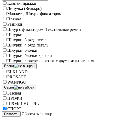
Клапан, пряжка
Липучка (Велькро)
Манжета, Шнур с фиксатором
Пряжка
Резинки
Шнур с фиксатором, Текстильные ремни
Шнурки
Шнурки, 3 ряда петель
Шнурки, 4 ряда петель
Шнурки, блочки
Шнурки, блочки крючки
Шнурки, люверсы крючок с двумя хольнитенами
Бренд
ELKLAND
PROSAFE
WANNGO
Серия
Базовая
ПРОФИ
ПРОФИ НИТРИЛ
СПОРТ
Сбросить фильтр
Показать