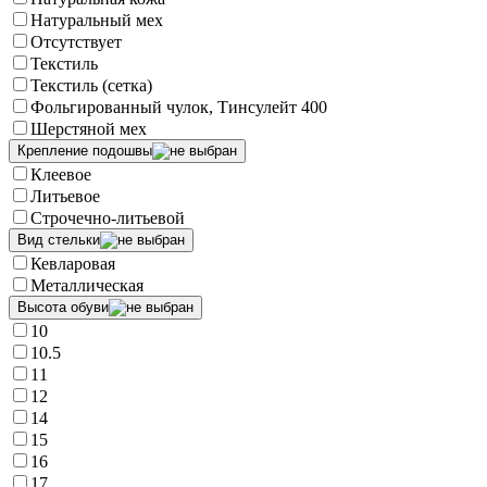
Натуральный мех
Отсутствует
Текстиль
Текстиль (сетка)
Фольгированный чулок, Тинсулейт 400
Шерстяной мех
Крепление подошвы
Клеевое
Литьевое
Строчечно-литьевой
Вид стельки
Кевларовая
Металлическая
Высота обуви
10
10.5
11
12
14
15
16
17