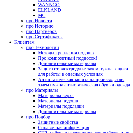
WANNGO
ELKLAND
MC
про
Новости
про
Историю
про
Партнёров
про
Сертификаты
Клиентам
про
Технологии
Методы крепления подошв
Про композитный подносок!
Дополнительные материалы
Защита от электродуги: зачем нужна защита
для работы в опасных условиях
Антистатическая защита на производстве:
зачем нужна антистатическая обувь и одежда
про
Материалы
Материалы верха
Материалы подошв
Материалы подкладки
Дополнительные материалы
про
Подбор
Защитные свойства
Справочная информация
СИЗ и обувь для сварщика: как выбрать и не