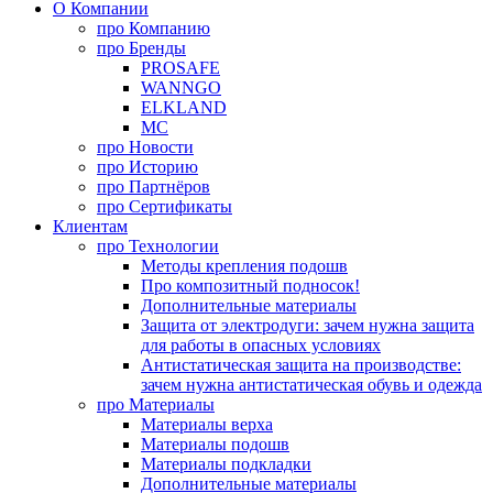
О Компании
про
Компанию
про
Бренды
PROSAFE
WANNGO
ELKLAND
MC
про
Новости
про
Историю
про
Партнёров
про
Сертификаты
Клиентам
про
Технологии
Методы крепления подошв
Про композитный подносок!
Дополнительные материалы
Защита от электродуги: зачем нужна защита
для работы в опасных условиях
Антистатическая защита на производстве:
зачем нужна антистатическая обувь и одежда
про
Материалы
Материалы верха
Материалы подошв
Материалы подкладки
Дополнительные материалы