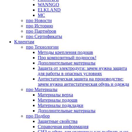
WANNGO
ELKLAND
MC
про
Новости
про
Историю
про
Партнёров
про
Сертификаты
Клиентам
про
Технологии
Методы крепления подошв
Про композитный подносок!
Дополнительные материалы
Защита от электродуги: зачем нужна защита
для работы в опасных условиях
Антистатическая защита на производстве:
зачем нужна антистатическая обувь и одежда
про
Материалы
Материалы верха
Материалы подошв
Материалы подкладки
Дополнительные материалы
про
Подбор
Защитные свойства
Справочная информация
СИЗ и обувь для сварщика: как выбрать и не