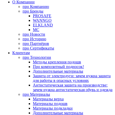
О Компании
про
Компанию
про
Бренды
PROSAFE
WANNGO
ELKLAND
MC
про
Новости
про
Историю
про
Партнёров
про
Сертификаты
Клиентам
про
Технологии
Методы крепления подошв
Про композитный подносок!
Дополнительные материалы
Защита от электродуги: зачем нужна защита
для работы в опасных условиях
Антистатическая защита на производстве:
зачем нужна антистатическая обувь и одежда
про
Материалы
Материалы верха
Материалы подошв
Материалы подкладки
Дополнительные материалы