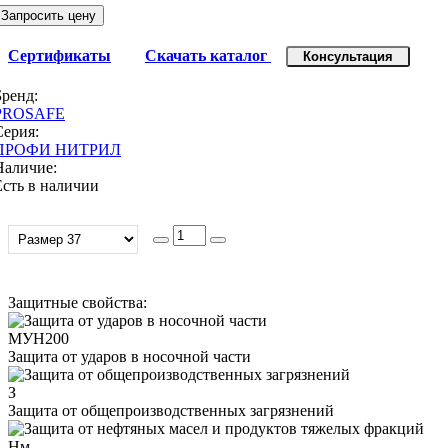
Запросить цену
Сертификаты
Скачать каталог
Консультация
Бренд:
PROSAFE
Серия:
ПРОФИ НИТРИЛ
Наличие:
Есть в наличии
Защитные свойства:
МУН200
Защита от ударов в носочной части
З
Защита от общепроизводственных загрязнений
Нм