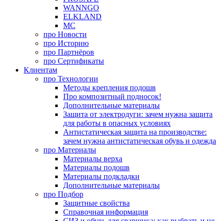
WANNGO
ELKLAND
MC
про
Новости
про
Историю
про
Партнёров
про
Сертификаты
Клиентам
про
Технологии
Методы крепления подошв
Про композитный подносок!
Дополнительные материалы
Защита от электродуги: зачем нужна защита
для работы в опасных условиях
Антистатическая защита на производстве:
зачем нужна антистатическая обувь и одежда
про
Материалы
Материалы верха
Материалы подошв
Материалы подкладки
Дополнительные материалы
про
Подбор
Защитные свойства
Справочная информация
СИЗ и обувь для сварщика: как выбрать и не