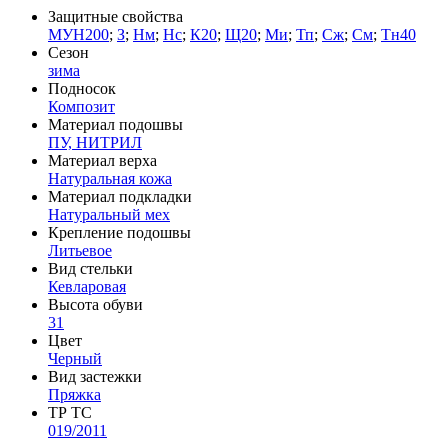
Защитные свойства
МУН200
;
З
;
Нм
;
Нс
;
К20
;
Щ20
;
Ми
;
Тп
;
Сж
;
См
;
Тн40
Сезон
зима
Подносок
Композит
Материал подошвы
ПУ, НИТРИЛ
Материал верха
Натуральная кожа
Материал подкладки
Натуральный мех
Крепление подошвы
Литьевое
Вид стельки
Кевларовая
Высота обуви
31
Цвет
Черный
Вид застежки
Пряжка
ТР ТС
019/2011