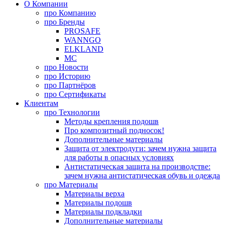
О Компании
про
Компанию
про
Бренды
PROSAFE
WANNGO
ELKLAND
MC
про
Новости
про
Историю
про
Партнёров
про
Сертификаты
Клиентам
про
Технологии
Методы крепления подошв
Про композитный подносок!
Дополнительные материалы
Защита от электродуги: зачем нужна защита
для работы в опасных условиях
Антистатическая защита на производстве:
зачем нужна антистатическая обувь и одежда
про
Материалы
Материалы верха
Материалы подошв
Материалы подкладки
Дополнительные материалы