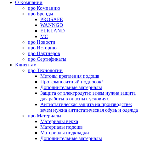
О Компании
про
Компанию
про
Бренды
PROSAFE
WANNGO
ELKLAND
MC
про
Новости
про
Историю
про
Партнёров
про
Сертификаты
Клиентам
про
Технологии
Методы крепления подошв
Про композитный подносок!
Дополнительные материалы
Защита от электродуги: зачем нужна защита
для работы в опасных условиях
Антистатическая защита на производстве:
зачем нужна антистатическая обувь и одежда
про
Материалы
Материалы верха
Материалы подошв
Материалы подкладки
Дополнительные материалы