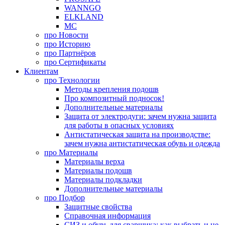
WANNGO
ELKLAND
MC
про
Новости
про
Историю
про
Партнёров
про
Сертификаты
Клиентам
про
Технологии
Методы крепления подошв
Про композитный подносок!
Дополнительные материалы
Защита от электродуги: зачем нужна защита
для работы в опасных условиях
Антистатическая защита на производстве:
зачем нужна антистатическая обувь и одежда
про
Материалы
Материалы верха
Материалы подошв
Материалы подкладки
Дополнительные материалы
про
Подбор
Защитные свойства
Справочная информация
СИЗ и обувь для сварщика: как выбрать и не