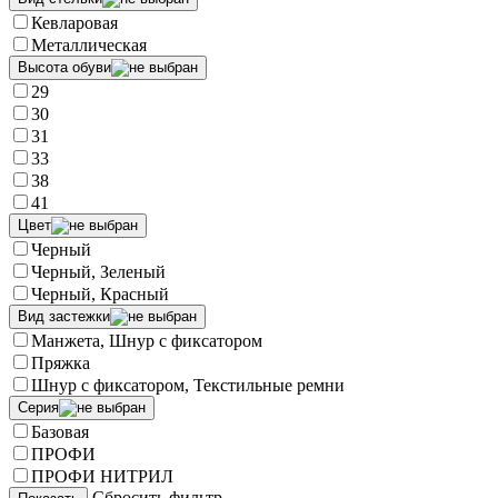
Кевларовая
Металлическая
Высота обуви
29
30
31
33
38
41
Цвет
Черный
Черный, Зеленый
Черный, Красный
Вид застежки
Манжета, Шнур с фиксатором
Пряжка
Шнур с фиксатором, Текстильные ремни
Серия
Базовая
ПРОФИ
ПРОФИ НИТРИЛ
Сбросить фильтр