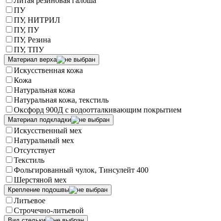
Литая резиновая галоша
ПУ
ПУ, НИТРИЛ
ПУ, ПУ
ПУ, Резина
ПУ, ТПУ
Материал верха
Искусственная кожа
Кожа
Натуральная кожа
Натуральная кожа, текстиль
Оксфорд 900Д с водоотталкивающим покрытием
Материал подкладки
Искусственный мех
Натуральный мех
Отсутствует
Текстиль
Фольгированный чулок, Тинсулейт 400
Шерстяной мех
Крепление подошвы
Литьевое
Строчечно-литьевой
Вид стельки