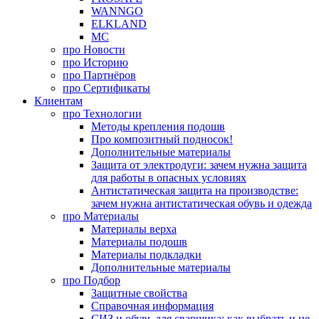
WANNGO
ELKLAND
MC
про
Новости
про
Историю
про
Партнёров
про
Сертификаты
Клиентам
про
Технологии
Методы крепления подошв
Про композитный подносок!
Дополнительные материалы
Защита от электродуги: зачем нужна защита
для работы в опасных условиях
Антистатическая защита на производстве:
зачем нужна антистатическая обувь и одежда
про
Материалы
Материалы верха
Материалы подошв
Материалы подкладки
Дополнительные материалы
про
Подбор
Защитные свойства
Справочная информация
СИЗ и обувь для сварщика: как выбрать и не