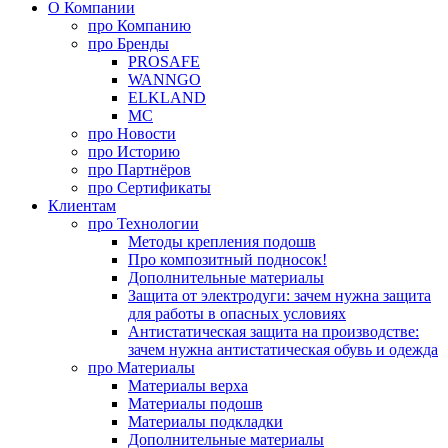
О Компании
про
Компанию
про
Бренды
PROSAFE
WANNGO
ELKLAND
MC
про
Новости
про
Историю
про
Партнёров
про
Сертификаты
Клиентам
про
Технологии
Методы крепления подошв
Про композитный подносок!
Дополнительные материалы
Защита от электродуги: зачем нужна защита
для работы в опасных условиях
Антистатическая защита на производстве:
зачем нужна антистатическая обувь и одежда
про
Материалы
Материалы верха
Материалы подошв
Материалы подкладки
Дополнительные материалы