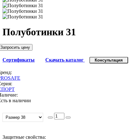
Полуботинки 31
Запросить цену
Сертификаты
Скачать каталог
Консультация
Бренд:
PROSAFE
Серия:
СПОРТ
Наличие:
Есть в наличии
Защитные свойства: