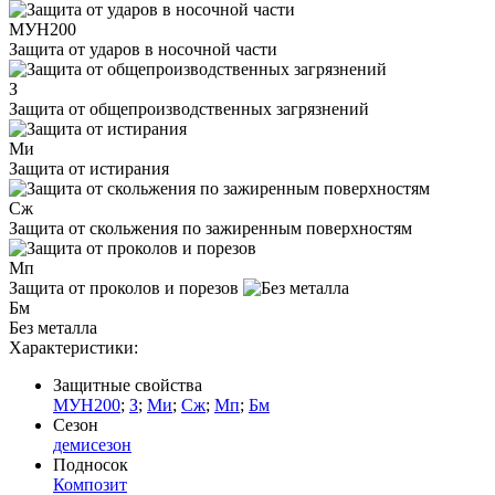
МУН200
Защита от ударов в носочной части
З
Защита от общепроизводственных загрязнений
Ми
Защита от истирания
Сж
Защита от скольжения по зажиренным поверхностям
Мп
Защита от проколов и порезов
Бм
Без металла
Характеристики:
Защитные свойства
МУН200
;
З
;
Ми
;
Сж
;
Мп
;
Бм
Сезон
демисезон
Подносок
Композит