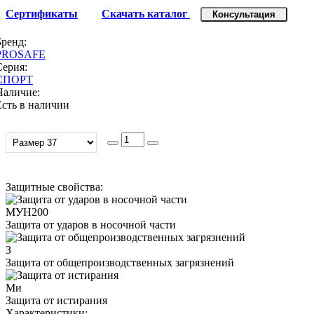
Сертификаты
Скачать каталог
Консультация
Бренд:
PROSAFE
Серия:
СПОРТ
Наличие:
Есть в наличии
Защитные свойства:
МУН200
Защита от ударов в носочной части
З
Защита от общепроизводственных загрязнений
Ми
Защита от истирания
Характеристики: