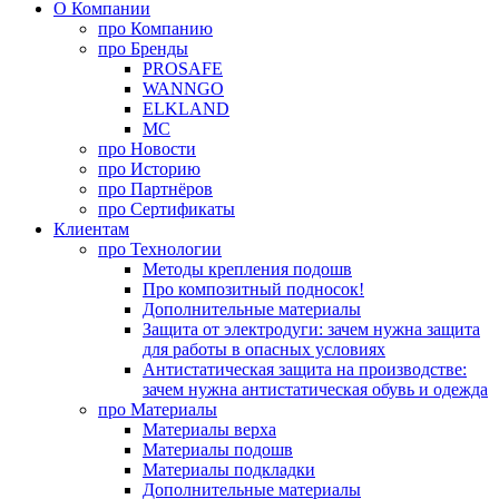
О Компании
про
Компанию
про
Бренды
PROSAFE
WANNGO
ELKLAND
MC
про
Новости
про
Историю
про
Партнёров
про
Сертификаты
Клиентам
про
Технологии
Методы крепления подошв
Про композитный подносок!
Дополнительные материалы
Защита от электродуги: зачем нужна защита
для работы в опасных условиях
Антистатическая защита на производстве:
зачем нужна антистатическая обувь и одежда
про
Материалы
Материалы верха
Материалы подошв
Материалы подкладки
Дополнительные материалы