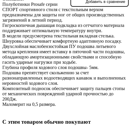
Добавить в сравнение
Полуботинки Prosafe серии
СПОРТ спортивного стиля с текстильным верхом
предназначены для защиты ног от общих производственных
загрязнений в летний период.
Гигроскопичная дышащая подкладка из сетчатого материала
поддерживает оптимальную температуру внутри.
В модели предусмотрена текстильная вкладная стелька.
Шнуровка обеспечивает комфортную адаптивную посадку.
Двухслойная маслобензостойкая ПУ подошва литьевого
метода крепления имеет вставку в пяточной части подошвы,
обладающую амортизационными свойствами и способную
гасить ударные нагрузки при ходьбе.
Глубина профиля ходового слоя подошвы- 5мм.
Подошва препятствует скольжению за счет
разнонаправленных водоотводящих канавок и выполненных
неровностей ходового слоя.
Композитный подносок обеспечивает защиту пальцев стопы
от механических повреждений ударной прочностью до
200Дж.
Маломерит на 0,5 размера.
С этим товаром обычно покупают