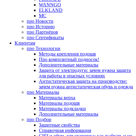
WANNGO
ELKLAND
MC
про
Новости
про
Историю
про
Партнёров
про
Сертификаты
Клиентам
про
Технологии
Методы крепления подошв
Про композитный подносок!
Дополнительные материалы
Защита от электродуги: зачем нужна защита
для работы в опасных условиях
Антистатическая защита на производстве:
зачем нужна антистатическая обувь и одежда
про
Материалы
Материалы верха
Материалы подошв
Материалы подкладки
Дополнительные материалы
про
Подбор
Защитные свойства
Справочная информация
СИЗ и обувь для сварщика: как выбрать и не