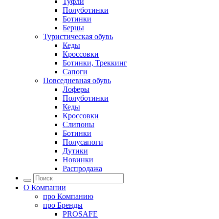
Туфли
Полуботинки
Ботинки
Берцы
Туристическая обувь
Кеды
Кроссовки
Ботинки, Треккинг
Сапоги
Повседневная обувь
Лоферы
Полуботинки
Кеды
Кроссовки
Слипоны
Ботинки
Полусапоги
Дутики
Новинки
Распродажа
О Компании
про
Компанию
про
Бренды
PROSAFE