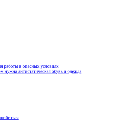
ля работы в опасных условиях
ем нужна антистатическая обувь и одежда
ошибиться