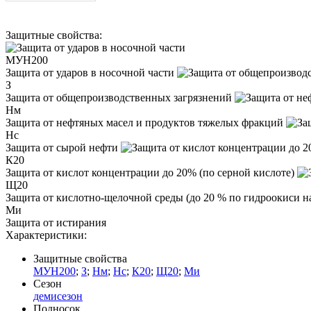
Защитные свойства:
МУН200
Защита от ударов в носочной части
З
Защита от общепроизводственных загрязнений
Нм
Защита от нефтяных масел и продуктов тяжелых фракций
Нс
Защита от сырой нефти
К20
Защита от кислот концентрации до 20% (по серной кислоте)
Щ20
Защита от кислотно-щелочной среды (до 20 % по гидроокиси н
Ми
Защита от истирания
Характеристики:
Защитные свойства
МУН200
;
З
;
Нм
;
Нс
;
К20
;
Щ20
;
Ми
Сезон
демисезон
Подносок