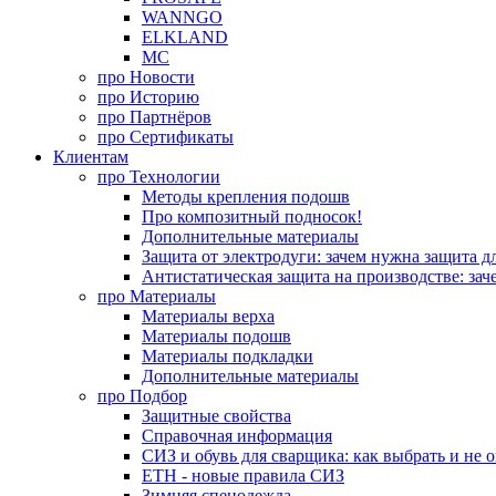
WANNGO
ELKLAND
MC
про
Новости
про
Историю
про
Партнёров
про
Сертификаты
Клиентам
про
Технологии
Методы крепления подошв
Про композитный подносок!
Дополнительные материалы
Защита от электродуги: зачем нужна защита д
Антистатическая защита на производстве: зач
про
Материалы
Материалы верха
Материалы подошв
Материалы подкладки
Дополнительные материалы
про
Подбор
Защитные свойства
Справочная информация
СИЗ и обувь для сварщика: как выбрать и не 
ЕТН - новые правила СИЗ
Зимняя спецодежда