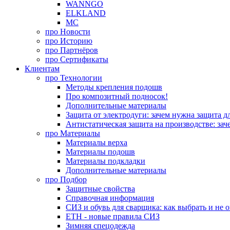
WANNGO
ELKLAND
MC
про
Новости
про
Историю
про
Партнёров
про
Сертификаты
Клиентам
про
Технологии
Методы крепления подошв
Про композитный подносок!
Дополнительные материалы
Защита от электродуги: зачем нужна защита д
Антистатическая защита на производстве: зач
про
Материалы
Материалы верха
Материалы подошв
Материалы подкладки
Дополнительные материалы
про
Подбор
Защитные свойства
Справочная информация
СИЗ и обувь для сварщика: как выбрать и не 
ЕТН - новые правила СИЗ
Зимняя спецодежда