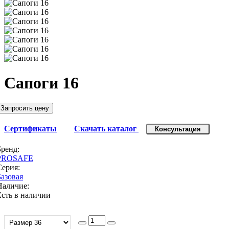
Сапоги 16
Запросить цену
Сертификаты
Скачать каталог
Консультация
Бренд:
PROSAFE
Серия:
Базовая
Наличие:
Есть в наличии