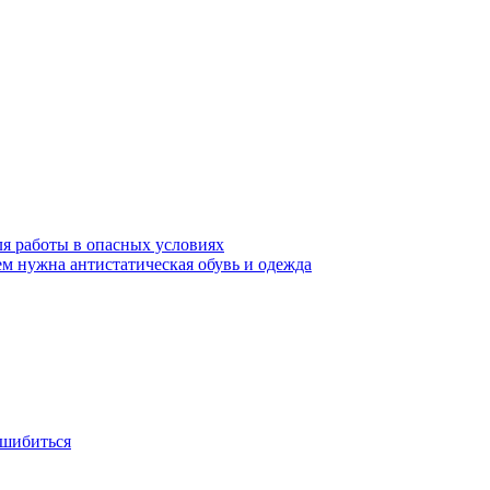
ля работы в опасных условиях
ем нужна антистатическая обувь и одежда
ошибиться