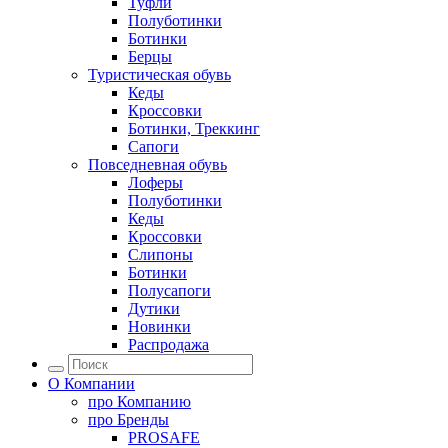
Туфли
Полуботинки
Ботинки
Берцы
Туристическая обувь
Кеды
Кроссовки
Ботинки, Треккинг
Сапоги
Повседневная обувь
Лоферы
Полуботинки
Кеды
Кроссовки
Слипоны
Ботинки
Полусапоги
Дутики
Новинки
Распродажа
О Компании
про
Компанию
про
Бренды
PROSAFE