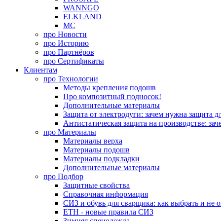
WANNGO
ELKLAND
MC
про
Новости
про
Историю
про
Партнёров
про
Сертификаты
Клиентам
про
Технологии
Методы крепления подошв
Про композитный подносок!
Дополнительные материалы
Защита от электродуги: зачем нужна защита д
Антистатическая защита на производстве: зач
про
Материалы
Материалы верха
Материалы подошв
Материалы подкладки
Дополнительные материалы
про
Подбор
Защитные свойства
Справочная информация
СИЗ и обувь для сварщика: как выбрать и не 
ЕТН - новые правила СИЗ
Зимняя спецодежда