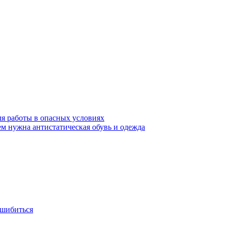
ля работы в опасных условиях
ем нужна антистатическая обувь и одежда
ошибиться