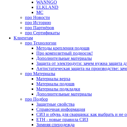
WANNGO
ELKLAND
MC
про
Новости
про
Историю
про
Партнёров
про
Сертификаты
Клиентам
про
Технологии
Методы крепления подошв
Про композитный подносок!
Дополнительные материалы
Защита от электродуги: зачем нужна защита д
Антистатическая защита на производстве: зач
про
Материалы
Материалы верха
Материалы подошв
Материалы подкладки
Дополнительные материалы
про
Подбор
Защитные свойства
Справочная информация
СИЗ и обувь для сварщика: как выбрать и не 
ЕТН - новые правила СИЗ
Зимняя спецодежда