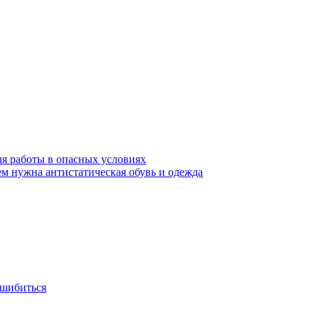
ля работы в опасных условиях
ем нужна антистатическая обувь и одежда
ошибиться