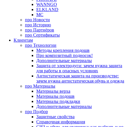
WANNGO
ELKLAND
MC
про
Новости
про
Историю
про
Партнёров
про
Сертификаты
Клиентам
про
Технологии
Методы крепления подошв
Про композитный подносок!
Дополнительные материалы
Защита от электродуги: зачем нужна защита
для работы в опасных условиях
Антистатическая защита на производстве:
зачем нужна антистатическая обувь и одежда
про
Материалы
Материалы верха
Материалы подошв
Материалы подкладки
Дополнительные материалы
про
Подбор
Защитные свойства
Справочная информация
СИЗ и обувь для сварщика: как выбрать и не