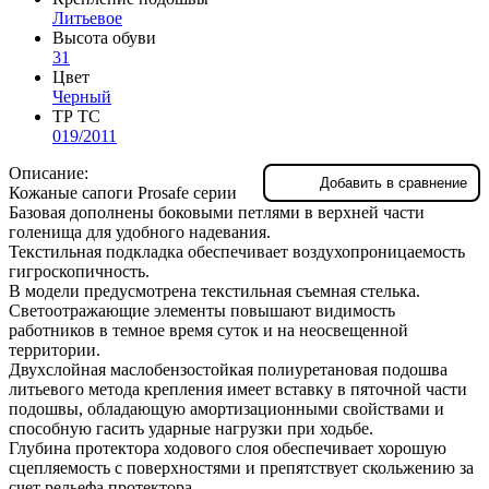
Литьевое
Высота обуви
31
Цвет
Черный
ТР ТС
019/2011
Описание:
Добавить в сравнение
Кожаные сапоги Prosafe серии
Базовая дополнены боковыми петлями в верхней части
голенища для удобного надевания.
Текстильная подкладка обеспечивает воздухопроницаемость
гигроскопичность.
В модели предусмотрена текстильная съемная стелька.
Светоотражающие элементы повышают видимость
работников в темное время суток и на неосвещенной
территории.
Двухслойная маслобензостойкая полиуретановая подошва
литьевого метода крепления имеет вставку в пяточной части
подошвы, обладающую амортизационными свойствами и
способную гасить ударные нагрузки при ходьбе.
Глубина протектора ходового слоя обеспечивает хорошую
сцепляемость с поверхностями и препятствует скольжению за
счет рельефа протектора.