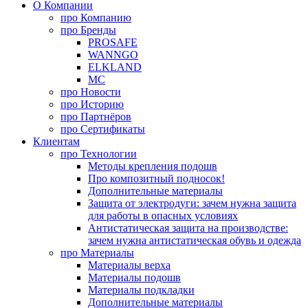
О Компании
про
Компанию
про
Бренды
PROSAFE
WANNGO
ELKLAND
MC
про
Новости
про
Историю
про
Партнёров
про
Сертификаты
Клиентам
про
Технологии
Методы крепления подошв
Про композитный подносок!
Дополнительные материалы
Защита от электродуги: зачем нужна защита
для работы в опасных условиях
Антистатическая защита на производстве:
зачем нужна антистатическая обувь и одежда
про
Материалы
Материалы верха
Материалы подошв
Материалы подкладки
Дополнительные материалы