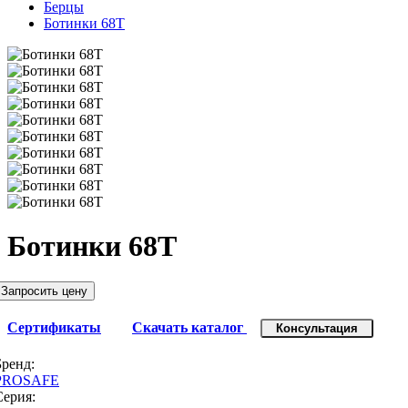
Берцы
Ботинки 68Т
Ботинки 68Т
Запросить цену
Сертификаты
Скачать каталог
Консультация
Бренд:
PROSAFE
Серия: