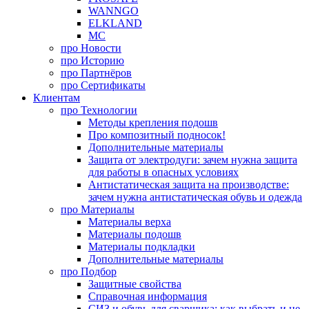
WANNGO
ELKLAND
MC
про
Новости
про
Историю
про
Партнёров
про
Сертификаты
Клиентам
про
Технологии
Методы крепления подошв
Про композитный подносок!
Дополнительные материалы
Защита от электродуги: зачем нужна защита
для работы в опасных условиях
Антистатическая защита на производстве:
зачем нужна антистатическая обувь и одежда
про
Материалы
Материалы верха
Материалы подошв
Материалы подкладки
Дополнительные материалы
про
Подбор
Защитные свойства
Справочная информация
СИЗ и обувь для сварщика: как выбрать и не