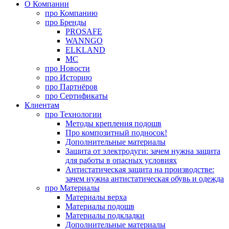
О Компании
про
Компанию
про
Бренды
PROSAFE
WANNGO
ELKLAND
MC
про
Новости
про
Историю
про
Партнёров
про
Сертификаты
Клиентам
про
Технологии
Методы крепления подошв
Про композитный подносок!
Дополнительные материалы
Защита от электродуги: зачем нужна защита
для работы в опасных условиях
Антистатическая защита на производстве:
зачем нужна антистатическая обувь и одежда
про
Материалы
Материалы верха
Материалы подошв
Материалы подкладки
Дополнительные материалы