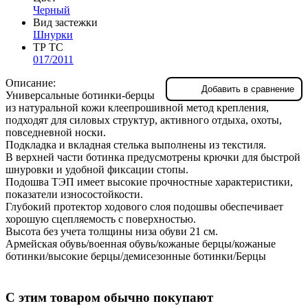
Черный
Вид застежки
Шнурки
ТР ТС
017/2011
Описание:
Добавить в сравнение
Универсальные ботинки-берцы
из натуральной кожи клеепрошивной метод крепления,
подходят для силовых структур, активного отдыха, охоты,
повседневной носки.
Подкладка и вкладная стелька выполнены из текстиля.
В верхней части ботинка предусмотрены крючки для быстрой
шнуровки и удобной фиксации стопы.
Подошва ТЭП имеет высокие прочностные характеристики,
показатели износостойкости.
Глубокий протектор ходового слоя подошвы обеспечивает
хорошую сцепляемость с поверхностью.
Высота без учета толщины низа обуви 21 см.
Армейская обувь/военная обувь/кожаные берцы/кожаные
ботинки/высокие берцы/демисезонные ботинки/Берцы
С этим товаром обычно покупают