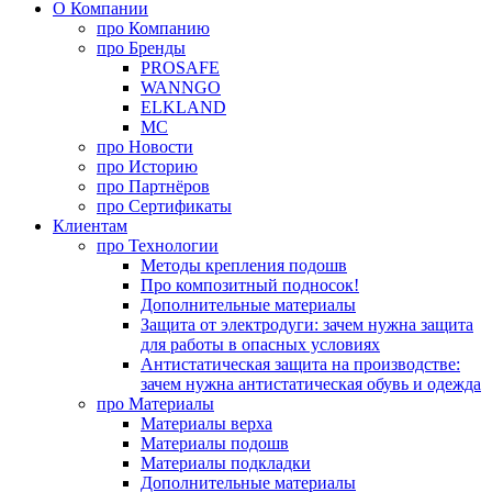
О Компании
про
Компанию
про
Бренды
PROSAFE
WANNGO
ELKLAND
MC
про
Новости
про
Историю
про
Партнёров
про
Сертификаты
Клиентам
про
Технологии
Методы крепления подошв
Про композитный подносок!
Дополнительные материалы
Защита от электродуги: зачем нужна защита
для работы в опасных условиях
Антистатическая защита на производстве:
зачем нужна антистатическая обувь и одежда
про
Материалы
Материалы верха
Материалы подошв
Материалы подкладки
Дополнительные материалы