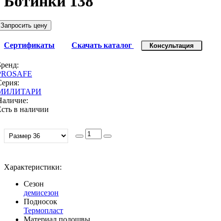
Ботинки 138
Запросить цену
Сертификаты
Скачать каталог
Консультация
Бренд:
PROSAFE
Серия:
МИЛИТАРИ
Наличие:
Есть в наличии
Характеристики:
Сезон
демисезон
Подносок
Термопласт
Материал подошвы