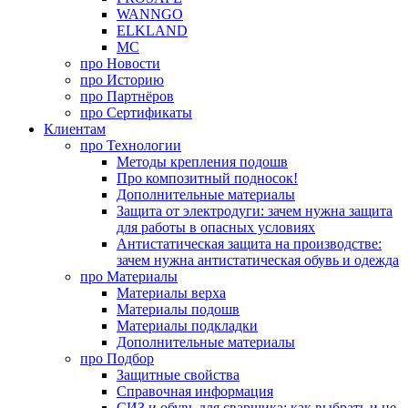
WANNGO
ELKLAND
MC
про
Новости
про
Историю
про
Партнёров
про
Сертификаты
Клиентам
про
Технологии
Методы крепления подошв
Про композитный подносок!
Дополнительные материалы
Защита от электродуги: зачем нужна защита
для работы в опасных условиях
Антистатическая защита на производстве:
зачем нужна антистатическая обувь и одежда
про
Материалы
Материалы верха
Материалы подошв
Материалы подкладки
Дополнительные материалы
про
Подбор
Защитные свойства
Справочная информация
СИЗ и обувь для сварщика: как выбрать и не