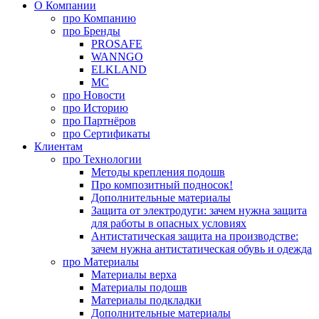
О Компании
про
Компанию
про
Бренды
PROSAFE
WANNGO
ELKLAND
MC
про
Новости
про
Историю
про
Партнёров
про
Сертификаты
Клиентам
про
Технологии
Методы крепления подошв
Про композитный подносок!
Дополнительные материалы
Защита от электродуги: зачем нужна защита
для работы в опасных условиях
Антистатическая защита на производстве:
зачем нужна антистатическая обувь и одежда
про
Материалы
Материалы верха
Материалы подошв
Материалы подкладки
Дополнительные материалы