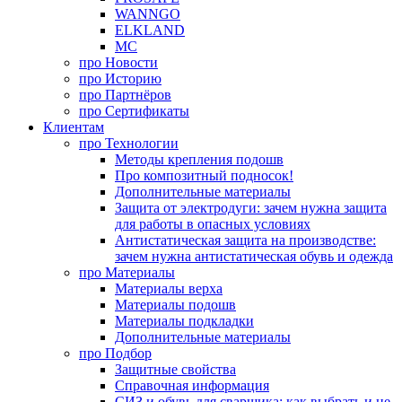
WANNGO
ELKLAND
MC
про
Новости
про
Историю
про
Партнёров
про
Сертификаты
Клиентам
про
Технологии
Методы крепления подошв
Про композитный подносок!
Дополнительные материалы
Защита от электродуги: зачем нужна защита
для работы в опасных условиях
Антистатическая защита на производстве:
зачем нужна антистатическая обувь и одежда
про
Материалы
Материалы верха
Материалы подошв
Материалы подкладки
Дополнительные материалы
про
Подбор
Защитные свойства
Справочная информация
СИЗ и обувь для сварщика: как выбрать и не