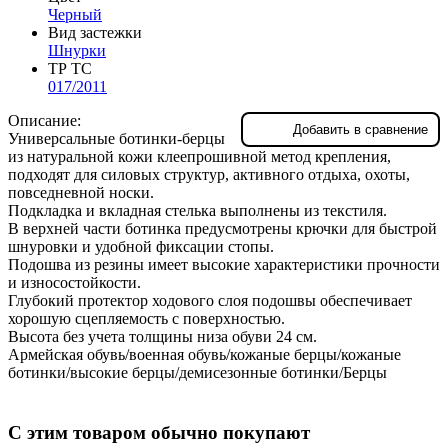
Черный
Вид застежки
Шнурки
ТР ТС
017/2011
Описание:
Добавить в сравнение
Универсальные ботинки-берцы
из натуральной кожи клеепрошивной метод крепления,
подходят для силовых структур, активного отдыха, охоты,
повседневной носки.
Подкладка и вкладная стелька выполнены из текстиля.
В верхней части ботинка предусмотрены крючки для быстрой
шнуровки и удобной фиксации стопы.
Подошва из резины имеет высокие характеристики прочности
и износостойкости.
Глубокий протектор ходового слоя подошвы обеспечивает
хорошую сцепляемость с поверхностью.
Высота без учета толщины низа обуви 24 см.
Армейская обувь/военная обувь/кожаные берцы/кожаные
ботинки/высокие берцы/демисезонные ботинки/Берцы
С этим товаром обычно покупают