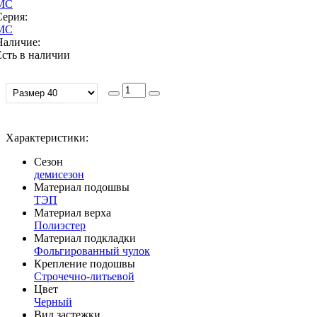
МС
Серия:
МС
Наличие:
Есть в наличии
Характеристики:
Сезон
демисезон
Материал подошвы
ТЭП
Материал верха
Полиэстер
Материал подкладки
Фольгированный чулок
Крепление подошвы
Строчечно-литьевой
Цвет
Черный
Вид застежки