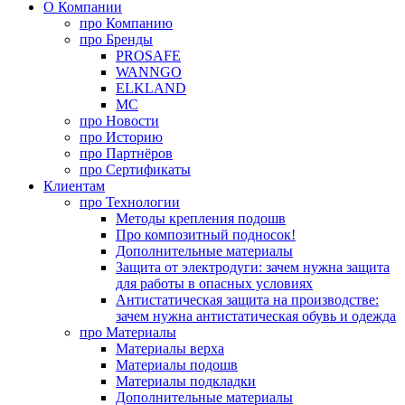
О Компании
про
Компанию
про
Бренды
PROSAFE
WANNGO
ELKLAND
MC
про
Новости
про
Историю
про
Партнёров
про
Сертификаты
Клиентам
про
Технологии
Методы крепления подошв
Про композитный подносок!
Дополнительные материалы
Защита от электродуги: зачем нужна защита
для работы в опасных условиях
Антистатическая защита на производстве:
зачем нужна антистатическая обувь и одежда
про
Материалы
Материалы верха
Материалы подошв
Материалы подкладки
Дополнительные материалы