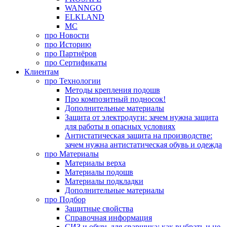
WANNGO
ELKLAND
MC
про
Новости
про
Историю
про
Партнёров
про
Сертификаты
Клиентам
про
Технологии
Методы крепления подошв
Про композитный подносок!
Дополнительные материалы
Защита от электродуги: зачем нужна защита
для работы в опасных условиях
Антистатическая защита на производстве:
зачем нужна антистатическая обувь и одежда
про
Материалы
Материалы верха
Материалы подошв
Материалы подкладки
Дополнительные материалы
про
Подбор
Защитные свойства
Справочная информация
СИЗ и обувь для сварщика: как выбрать и не