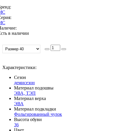
Бренд:
МС
Серия:
МС
Наличие:
Есть в наличии
Характеристики:
Сезон
демисезон
Материал подошвы
ЭВА, ТЭП
Материал верха
ЭВА
Материал подкладки
Фольгированный чулок
Высота обуви
36
Цвет