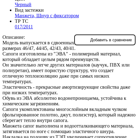
Черный
Вид застежки
Манжета, Шнур с фиксатором
ТР ТС
017/2011
Описание:
Добавить в сравнение
Модель выпускается в сдвоенных
размерах 46/47, 44/45, 42/43, 40/41.
Сапоги изготовлены из "ЭВА" - полимерный материал,
который обладает целым рядом преимуществ.
Он значительно легче других материалов (каучук, ПВХ или
полиуретан), имеет пористую структуру, что создает
отличную теплоизоляцию даже при самых низких
температурах.
Эластичность - прекрасные амортизирующие свойства даже
при низких температурах.
Обувь из ЭВА абсолютно водонепроницаема, устойчива к
химическим загрязнениям.
Сапоги укомплектованы многослойным вкладным чулком
(фольгированное полотно, джут, полиэстер), который надежно
сберегает тепло внутри сапога.
Манжета сапог выполнена и водоотталкивающего материала,
затягивается по ноге с помощью эластичного шнура.
Накладка на подошву из ТЭП увеличивает сопротивление