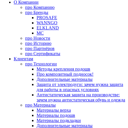
О Компании
про
Компанию
про
Бренды
PROSAFE
WANNGO
ELKLAND
MC
про
Новости
про
Историю
про
Партнёров
про
Сертификаты
Клиентам
про
Технологии
Методы крепления подошв
Про композитный подносок!
Дополнительные материалы
Защита от электродуги: зачем нужна защита
для работы в опасных условиях
Антистатическая защита на производстве:
зачем нужна антистатическая обувь и одежда
про
Материалы
Материалы верха
Материалы подошв
Материалы подкладки
Дополнительные материалы