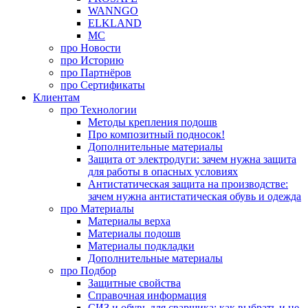
WANNGO
ELKLAND
MC
про
Новости
про
Историю
про
Партнёров
про
Сертификаты
Клиентам
про
Технологии
Методы крепления подошв
Про композитный подносок!
Дополнительные материалы
Защита от электродуги: зачем нужна защита
для работы в опасных условиях
Антистатическая защита на производстве:
зачем нужна антистатическая обувь и одежда
про
Материалы
Материалы верха
Материалы подошв
Материалы подкладки
Дополнительные материалы
про
Подбор
Защитные свойства
Справочная информация
СИЗ и обувь для сварщика: как выбрать и не