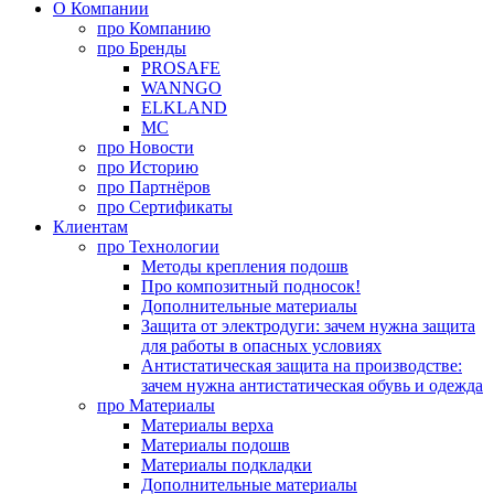
О Компании
про
Компанию
про
Бренды
PROSAFE
WANNGO
ELKLAND
MC
про
Новости
про
Историю
про
Партнёров
про
Сертификаты
Клиентам
про
Технологии
Методы крепления подошв
Про композитный подносок!
Дополнительные материалы
Защита от электродуги: зачем нужна защита
для работы в опасных условиях
Антистатическая защита на производстве:
зачем нужна антистатическая обувь и одежда
про
Материалы
Материалы верха
Материалы подошв
Материалы подкладки
Дополнительные материалы