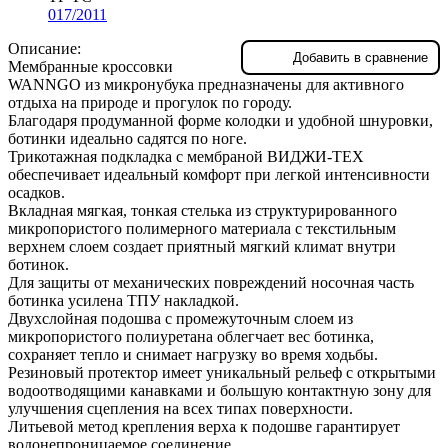
017/2011
Описание:
Добавить в сравнение
Мембранные кроссовки
WANNGO из микронубука предназначены для активного
отдыха на природе и прогулок по городу.
Благодаря продуманной форме колодки и удобной шнуровки,
ботинки идеально садятся по ноге.
Трикотажная подкладка с мембраной ВИДЖИ-TEX
обеспечивает идеальный комфорт при легкой интенсивности
осадков.
Вкладная мягкая, тонкая стелька из структурированного
микропористого полимерного материала с текстильным
верхнем слоем создает приятный мягкий климат внутри
ботинок.
Для защиты от механических повреждений носочная часть
ботинка усилена ТПУ накладкой.
Двухслойная подошва с промежуточным слоем из
микропористого полиуретана облегчает вес ботинка,
сохраняет тепло и снимает нагрузку во время ходьбы.
Резиновый протектор имеет уникальный рельеф с открытыми
водоотводящими канавками и большую контактную зону для
улучшения сцепления на всех типах поверхности.
Литьевой метод крепления верха к подошве гарантирует
водонепроницаемое соединение.