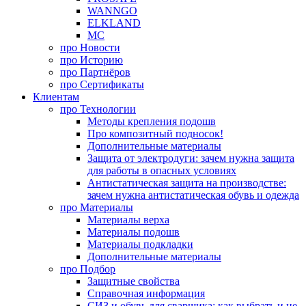
WANNGO
ELKLAND
MC
про
Новости
про
Историю
про
Партнёров
про
Сертификаты
Клиентам
про
Технологии
Методы крепления подошв
Про композитный подносок!
Дополнительные материалы
Защита от электродуги: зачем нужна защита
для работы в опасных условиях
Антистатическая защита на производстве:
зачем нужна антистатическая обувь и одежда
про
Материалы
Материалы верха
Материалы подошв
Материалы подкладки
Дополнительные материалы
про
Подбор
Защитные свойства
Справочная информация
СИЗ и обувь для сварщика: как выбрать и не