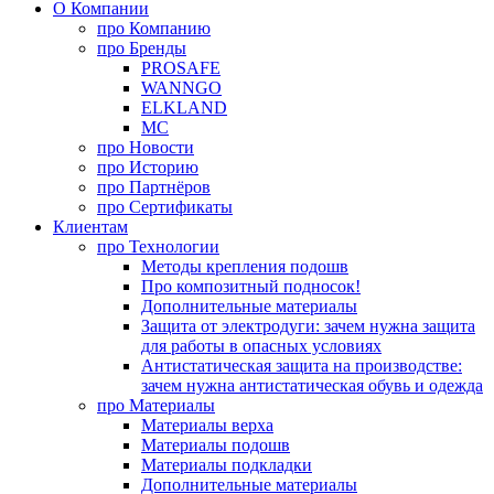
О Компании
про
Компанию
про
Бренды
PROSAFE
WANNGO
ELKLAND
MC
про
Новости
про
Историю
про
Партнёров
про
Сертификаты
Клиентам
про
Технологии
Методы крепления подошв
Про композитный подносок!
Дополнительные материалы
Защита от электродуги: зачем нужна защита
для работы в опасных условиях
Антистатическая защита на производстве:
зачем нужна антистатическая обувь и одежда
про
Материалы
Материалы верха
Материалы подошв
Материалы подкладки
Дополнительные материалы