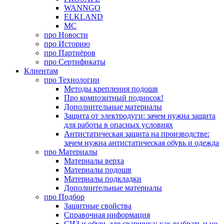
WANNGO
ELKLAND
MC
про
Новости
про
Историю
про
Партнёров
про
Сертификаты
Клиентам
про
Технологии
Методы крепления подошв
Про композитный подносок!
Дополнительные материалы
Защита от электродуги: зачем нужна защита
для работы в опасных условиях
Антистатическая защита на производстве:
зачем нужна антистатическая обувь и одежда
про
Материалы
Материалы верха
Материалы подошв
Материалы подкладки
Дополнительные материалы
про
Подбор
Защитные свойства
Справочная информация
СИЗ и обувь для сварщика: как выбрать и не