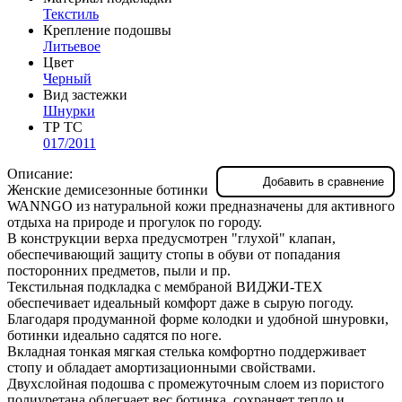
Текстиль
Крепление подошвы
Литьевое
Цвет
Черный
Вид застежки
Шнурки
ТР ТС
017/2011
Описание:
Добавить в сравнение
Женские демисезонные ботинки
WANNGO из натуральной кожи предназначены для активного
отдыха на природе и прогулок по городу.
В конструкции верха предусмотрен "глухой" клапан,
обеспечивающий защиту стопы в обуви от попадания
посторонних предметов, пыли и пр.
Текстильная подкладка с мембраной ВИДЖИ-TEX
обеспечивает идеальный комфорт даже в сырую погоду.
Благодаря продуманной форме колодки и удобной шнуровки,
ботинки идеально садятся по ноге.
Вкладная тонкая мягкая стелька комфортно поддерживает
стопу и обладает амортизационными свойствами.
Двухслойная подошва с промежуточным слоем из пористого
полиуретана облегчает вес ботинка, сохраняет тепло и