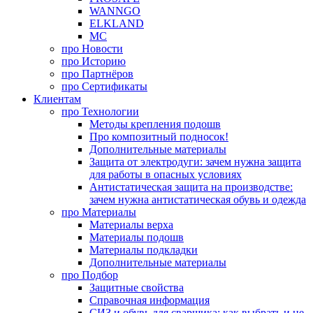
WANNGO
ELKLAND
MC
про
Новости
про
Историю
про
Партнёров
про
Сертификаты
Клиентам
про
Технологии
Методы крепления подошв
Про композитный подносок!
Дополнительные материалы
Защита от электродуги: зачем нужна защита
для работы в опасных условиях
Антистатическая защита на производстве:
зачем нужна антистатическая обувь и одежда
про
Материалы
Материалы верха
Материалы подошв
Материалы подкладки
Дополнительные материалы
про
Подбор
Защитные свойства
Справочная информация
СИЗ и обувь для сварщика: как выбрать и не