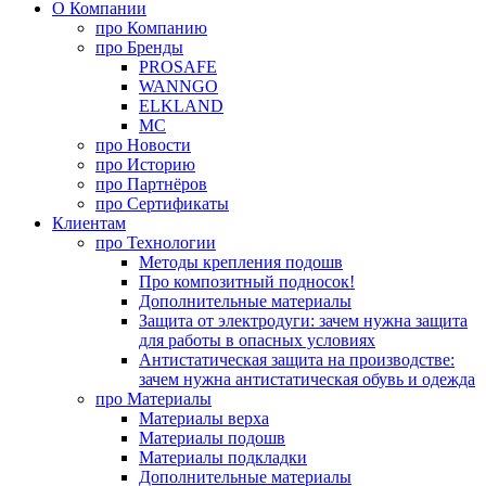
О Компании
про
Компанию
про
Бренды
PROSAFE
WANNGO
ELKLAND
MC
про
Новости
про
Историю
про
Партнёров
про
Сертификаты
Клиентам
про
Технологии
Методы крепления подошв
Про композитный подносок!
Дополнительные материалы
Защита от электродуги: зачем нужна защита
для работы в опасных условиях
Антистатическая защита на производстве:
зачем нужна антистатическая обувь и одежда
про
Материалы
Материалы верха
Материалы подошв
Материалы подкладки
Дополнительные материалы