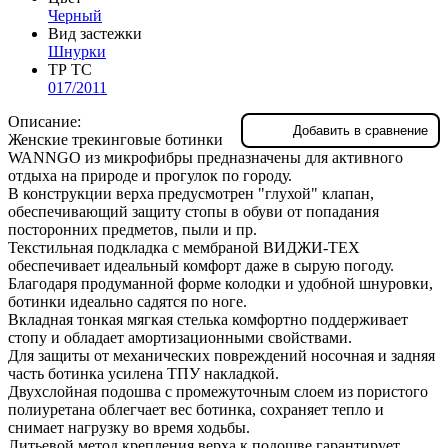
Черный
Вид застежки
Шнурки
ТР ТС
017/2011
Описание:
Добавить в сравнение
Женские трекинговые ботинки
WANNGO из микрофибры предназначены для активного
отдыха на природе и прогулок по городу.
В конструкции верха предусмотрен "глухой" клапан,
обеспечивающий защиту стопы в обуви от попадания
посторонних предметов, пыли и пр.
Текстильная подкладка с мембраной ВИДЖИ-TEX
обеспечивает идеальный комфорт даже в сырую погоду.
Благодаря продуманной форме колодки и удобной шнуровки,
ботинки идеально садятся по ноге.
Вкладная тонкая мягкая стелька комфортно поддерживает
стопу и обладает амортизационными свойствами.
Для защиты от механических повреждений носочная и задняя
часть ботинка усилена ТПУ накладкой.
Двухслойная подошва с промежуточным слоем из пористого
полиуретана облегчает вес ботинка, сохраняет тепло и
снимает нагрузку во время ходьбы.
Литьевой метод крепления верха к подошве гарантирует