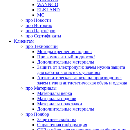
WANNGO
ELKLAND
MC
про
Новости
про
Историю
про
Партнёров
про
Сертификаты
Клиентам
про
Технологии
Методы крепления подошв
Про композитный подносок!
Дополнительные материалы
Защита от электродуги: зачем нужна защита
для работы в опасных условиях
Антистатическая защита на производстве:
зачем нужна антистатическая обувь и одежда
про
Материалы
Материалы верха
Материалы подошв
Материалы подкладки
Дополнительные материалы
про
Подбор
Защитные свойства
Справочная информация
СИЗ и обувь для сварщика: как выбрать и не