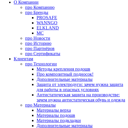
О Компании
про
Компанию
про
Бренды
PROSAFE
WANNGO
ELKLAND
MC
про
Новости
про
Историю
про
Партнёров
про
Сертификаты
Клиентам
про
Технологии
Методы крепления подошв
Про композитный подносок!
Дополнительные материалы
Защита от электродуги: зачем нужна защита
для работы в опасных условиях
Антистатическая защита на производстве:
зачем нужна антистатическая обувь и одежда
про
Материалы
Материалы верха
Материалы подошв
Материалы подкладки
Дополнительные материалы