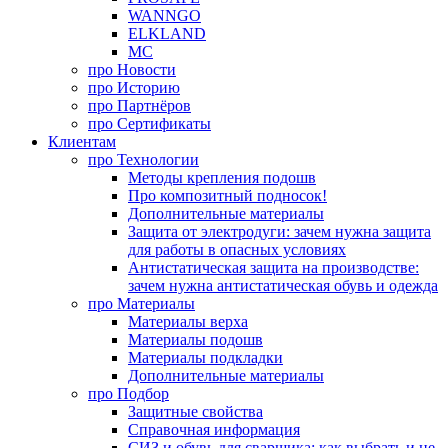
WANNGO
ELKLAND
MC
про
Новости
про
Историю
про
Партнёров
про
Сертификаты
Клиентам
про
Технологии
Методы крепления подошв
Про композитный подносок!
Дополнительные материалы
Защита от электродуги: зачем нужна защита
для работы в опасных условиях
Антистатическая защита на производстве:
зачем нужна антистатическая обувь и одежда
про
Материалы
Материалы верха
Материалы подошв
Материалы подкладки
Дополнительные материалы
про
Подбор
Защитные свойства
Справочная информация
СИЗ и обувь для сварщика: как выбрать и не