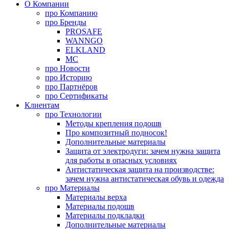
О Компании
про
Компанию
про
Бренды
PROSAFE
WANNGO
ELKLAND
MC
про
Новости
про
Историю
про
Партнёров
про
Сертификаты
Клиентам
про
Технологии
Методы крепления подошв
Про композитный подносок!
Дополнительные материалы
Защита от электродуги: зачем нужна защита
для работы в опасных условиях
Антистатическая защита на производстве:
зачем нужна антистатическая обувь и одежда
про
Материалы
Материалы верха
Материалы подошв
Материалы подкладки
Дополнительные материалы