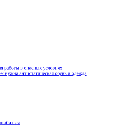
ля работы в опасных условиях
ем нужна антистатическая обувь и одежда
ошибиться