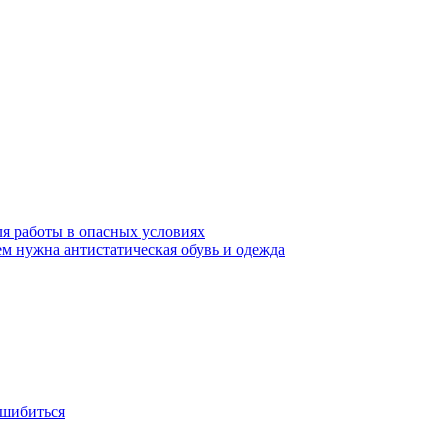
ля работы в опасных условиях
ем нужна антистатическая обувь и одежда
ошибиться