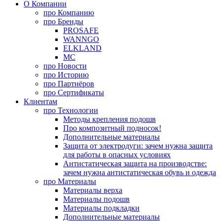
О Компании
про
Компанию
про
Бренды
PROSAFE
WANNGO
ELKLAND
MC
про
Новости
про
Историю
про
Партнёров
про
Сертификаты
Клиентам
про
Технологии
Методы крепления подошв
Про композитный подносок!
Дополнительные материалы
Защита от электродуги: зачем нужна защита
для работы в опасных условиях
Антистатическая защита на производстве:
зачем нужна антистатическая обувь и одежда
про
Материалы
Материалы верха
Материалы подошв
Материалы подкладки
Дополнительные материалы