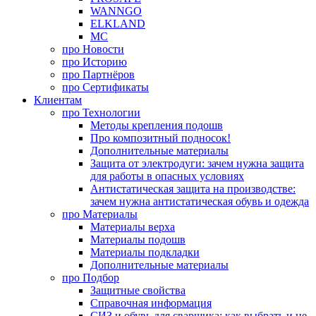
WANNGO
ELKLAND
MC
про
Новости
про
Историю
про
Партнёров
про
Сертификаты
Клиентам
про
Технологии
Методы крепления подошв
Про композитный подносок!
Дополнительные материалы
Защита от электродуги: зачем нужна защита
для работы в опасных условиях
Антистатическая защита на производстве:
зачем нужна антистатическая обувь и одежда
про
Материалы
Материалы верха
Материалы подошв
Материалы подкладки
Дополнительные материалы
про
Подбор
Защитные свойства
Справочная информация
СИЗ и обувь для сварщика: как выбрать и не