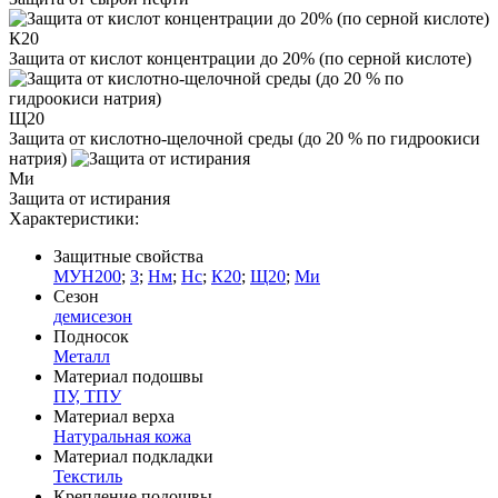
К20
Защита от кислот концентрации до 20% (по серной кислоте)
Щ20
Защита от кислотно-щелочной среды (до 20 % по гидроокиси
натрия)
Ми
Защита от истирания
Характеристики:
Защитные свойства
МУН200
;
З
;
Нм
;
Нс
;
К20
;
Щ20
;
Ми
Сезон
демисезон
Подносок
Металл
Материал подошвы
ПУ, ТПУ
Материал верха
Натуральная кожа
Материал подкладки
Текстиль
Крепление подошвы