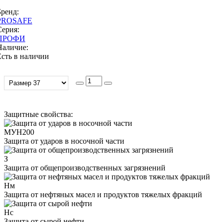
Бренд:
PROSAFE
Серия:
ПРОФИ
Наличие:
Есть в наличии
Защитные свойства:
МУН200
Защита от ударов в носочной части
З
Защита от общепроизводственных загрязнений
Нм
Защита от нефтяных масел и продуктов тяжелых фракций
Нс
Защита от сырой нефти