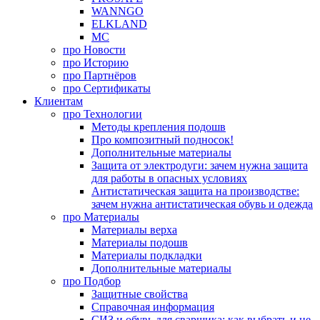
WANNGO
ELKLAND
MC
про
Новости
про
Историю
про
Партнёров
про
Сертификаты
Клиентам
про
Технологии
Методы крепления подошв
Про композитный подносок!
Дополнительные материалы
Защита от электродуги: зачем нужна защита
для работы в опасных условиях
Антистатическая защита на производстве:
зачем нужна антистатическая обувь и одежда
про
Материалы
Материалы верха
Материалы подошв
Материалы подкладки
Дополнительные материалы
про
Подбор
Защитные свойства
Справочная информация
СИЗ и обувь для сварщика: как выбрать и не