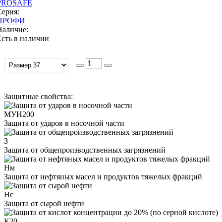
PROSAFE
Серия:
ПРОФИ
Наличие:
Есть в наличии
Защитные свойства:
МУН200
Защита от ударов в носочной части
З
Защита от общепроизводственных загрязнений
Нм
Защита от нефтяных масел и продуктов тяжелых фракций
Нс
Защита от сырой нефти
К20