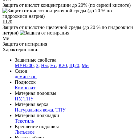
Защита от кислот концентрации до 20% (по серной кислоте)
Щ20
Защита от кислотно-щелочной среды (до 20 % по гидроокиси
натрия)
Ми
Защита от истирания
Характеристики:
Защитные свойства
МУН200
;
З
;
Нм
;
Нс
;
К20
;
Щ20
;
Ми
Сезон
демисезон
Подносок
Композит
Материал подошвы
ПУ, ТПУ
Материал верха
Натуральная кожа, ТПУ
Материал подкладки
Текстиль
Крепление подошвы
Литьевое
Высота обуви