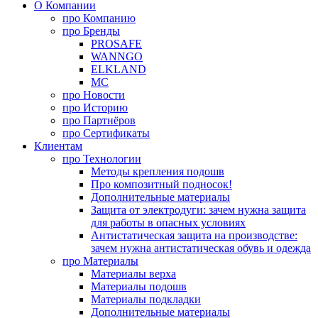
О Компании
про
Компанию
про
Бренды
PROSAFE
WANNGO
ELKLAND
MC
про
Новости
про
Историю
про
Партнёров
про
Сертификаты
Клиентам
про
Технологии
Методы крепления подошв
Про композитный подносок!
Дополнительные материалы
Защита от электродуги: зачем нужна защита
для работы в опасных условиях
Антистатическая защита на производстве:
зачем нужна антистатическая обувь и одежда
про
Материалы
Материалы верха
Материалы подошв
Материалы подкладки
Дополнительные материалы