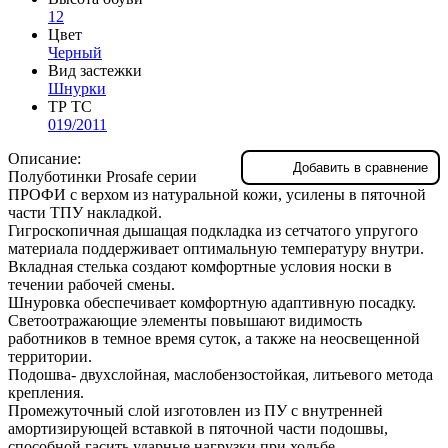
12
Цвет
Черный
Вид застежки
Шнурки
ТР ТС
019/2011
Описание:
Добавить в сравнение
Полуботинки Prosafe серии
ПРОФИ с верхом из натуральной кожи, усилены в пяточной
части ТПУ накладкой.
Гигроскопичная дышащая подкладка из сетчатого упругого
материала поддерживает оптимальную температуру внутри.
Вкладная стелька создают комфортные условия носки в
течении рабочей смены.
Шнуровка обеспечивает комфортную адаптивную посадку.
Светоотражающие элементы повышают видимость
работников в темное время суток, а также на неосвещенной
территории.
Подошва- двухслойная, маслобензостойкая, литьевого метода
крепления.
Промежуточный слой изготовлен из ПУ с внутренней
амортизирующей вставкой в пяточной части подошвы,
способной гасить ударные нагрузки при ходьбе.