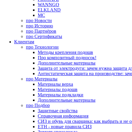
WANNGO
ELKLAND
MC
про
Новости
про
Историю
про
Партнёров
про
Сертификаты
Клиентам
про
Технологии
Методы крепления подошв
Про композитный подносок!
Дополнительные материалы
Защита от электродуги: зачем нужна защита д
Антистатическая защита на производстве: зач
про
Материалы
Материалы верха
Материалы подошв
Материалы подкладки
Дополнительные материалы
про
Подбор
Защитные свойства
Справочная информация
СИЗ и обувь для сварщика: как выбрать и не 
ЕТН - новые правила СИЗ
Зимняя спецодежда