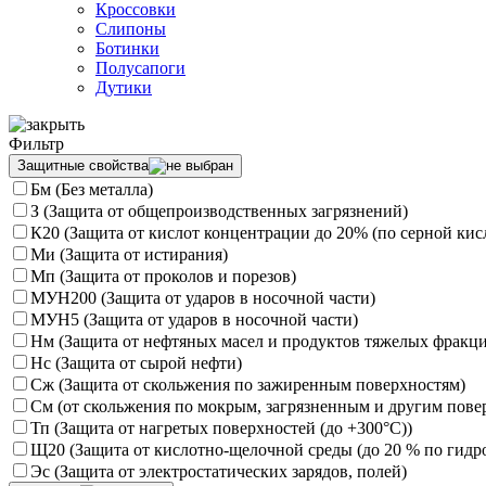
Кроссовки
Слипоны
Ботинки
Полусапоги
Дутики
Фильтр
Защитные свойства
Бм (Без металла)
З (Защита от общепроизводственных загрязнений)
К20 (Защита от кислот концентрации до 20% (по серной кисл
Ми (Защита от истирания)
Мп (Защита от проколов и порезов)
МУН200 (Защита от ударов в носочной части)
МУН5 (Защита от ударов в носочной части)
Нм (Защита от нефтяных масел и продуктов тяжелых фракци
Нс (Защита от сырой нефти)
Сж (Защита от скольжения по зажиренным поверхностям)
См (от скольжения по мокрым, загрязненным и другим пове
Тп (Защита от нагретых поверхностей (до +300°С))
Щ20 (Защита от кислотно-щелочной среды (до 20 % по гидро
Эс (Защита от электростатических зарядов, полей)