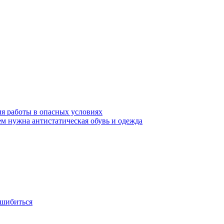
ля работы в опасных условиях
ем нужна антистатическая обувь и одежда
ошибиться