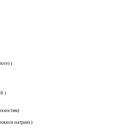
оте) )
й )
рхностям)
окиси натрия) )