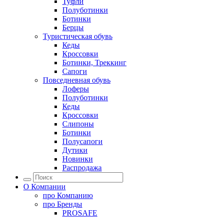
Туфли
Полуботинки
Ботинки
Берцы
Туристическая обувь
Кеды
Кроссовки
Ботинки, Треккинг
Сапоги
Повседневная обувь
Лоферы
Полуботинки
Кеды
Кроссовки
Слипоны
Ботинки
Полусапоги
Дутики
Новинки
Распродажа
О Компании
про
Компанию
про
Бренды
PROSAFE