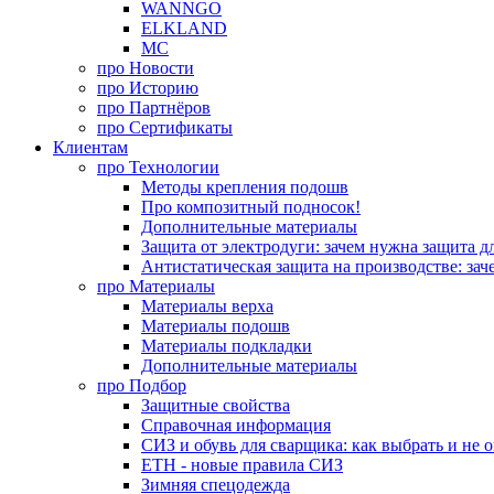
WANNGO
ELKLAND
MC
про
Новости
про
Историю
про
Партнёров
про
Сертификаты
Клиентам
про
Технологии
Методы крепления подошв
Про композитный подносок!
Дополнительные материалы
Защита от электродуги: зачем нужна защита д
Антистатическая защита на производстве: зач
про
Материалы
Материалы верха
Материалы подошв
Материалы подкладки
Дополнительные материалы
про
Подбор
Защитные свойства
Справочная информация
СИЗ и обувь для сварщика: как выбрать и не 
ЕТН - новые правила СИЗ
Зимняя спецодежда