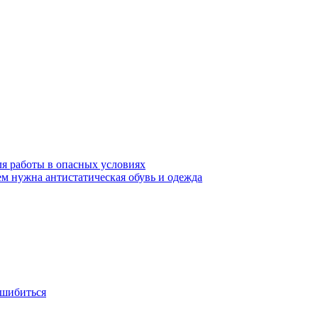
ля работы в опасных условиях
ем нужна антистатическая обувь и одежда
ошибиться