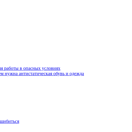
ля работы в опасных условиях
ем нужна антистатическая обувь и одежда
ошибиться