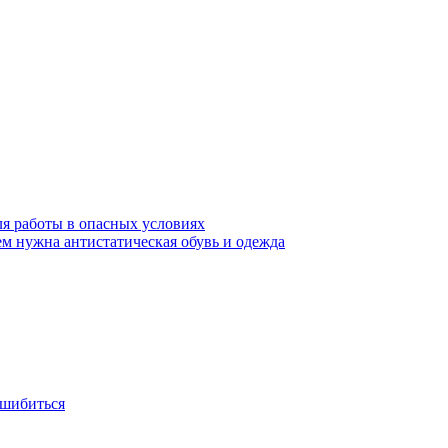
ля работы в опасных условиях
ем нужна антистатическая обувь и одежда
ошибиться