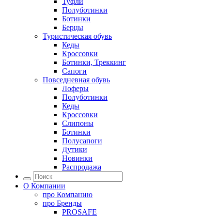
Туфли
Полуботинки
Ботинки
Берцы
Туристическая обувь
Кеды
Кроссовки
Ботинки, Треккинг
Сапоги
Повседневная обувь
Лоферы
Полуботинки
Кеды
Кроссовки
Слипоны
Ботинки
Полусапоги
Дутики
Новинки
Распродажа
О Компании
про
Компанию
про
Бренды
PROSAFE