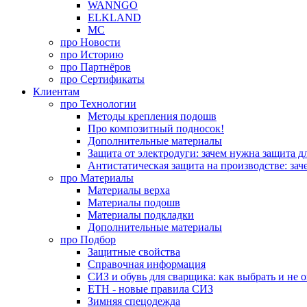
WANNGO
ELKLAND
MC
про
Новости
про
Историю
про
Партнёров
про
Сертификаты
Клиентам
про
Технологии
Методы крепления подошв
Про композитный подносок!
Дополнительные материалы
Защита от электродуги: зачем нужна защита д
Антистатическая защита на производстве: зач
про
Материалы
Материалы верха
Материалы подошв
Материалы подкладки
Дополнительные материалы
про
Подбор
Защитные свойства
Справочная информация
СИЗ и обувь для сварщика: как выбрать и не 
ЕТН - новые правила СИЗ
Зимняя спецодежда