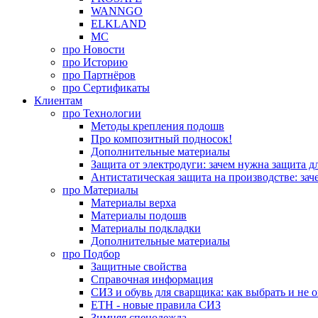
WANNGO
ELKLAND
MC
про
Новости
про
Историю
про
Партнёров
про
Сертификаты
Клиентам
про
Технологии
Методы крепления подошв
Про композитный подносок!
Дополнительные материалы
Защита от электродуги: зачем нужна защита д
Антистатическая защита на производстве: зач
про
Материалы
Материалы верха
Материалы подошв
Материалы подкладки
Дополнительные материалы
про
Подбор
Защитные свойства
Справочная информация
СИЗ и обувь для сварщика: как выбрать и не 
ЕТН - новые правила СИЗ
Зимняя спецодежда