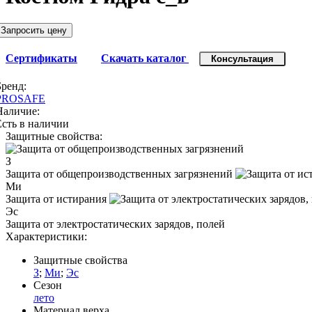
Запросить цену
Сертификаты
Скачать каталог
Консультация
Бренд:
PROSAFE
Наличие:
Есть в наличии
Защитные свойства:
З
Защита от общепроизводственных загрязнений
Ми
Защита от истирания
Эс
Защита от электростатических зарядов, полей
Характеристики:
Защитные свойства
З
;
Ми
;
Эс
Сезон
лето
Материал верха