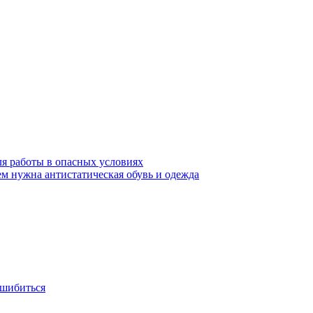
ля работы в опасных условиях
ем нужна антистатическая обувь и одежда
ошибиться