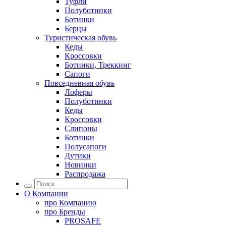
Туфли
Полуботинки
Ботинки
Берцы
Туристическая обувь
Кеды
Кроссовки
Ботинки, Треккинг
Сапоги
Повседневная обувь
Лоферы
Полуботинки
Кеды
Кроссовки
Слипоны
Ботинки
Полусапоги
Дутики
Новинки
Распродажа
О Компании
про
Компанию
про
Бренды
PROSAFE