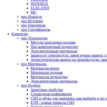
WANNGO
ELKLAND
MC
про
Новости
про
Историю
про
Партнёров
про
Сертификаты
Клиентам
про
Технологии
Методы крепления подошв
Про композитный подносок!
Дополнительные материалы
Защита от электродуги: зачем нужна защита д
Антистатическая защита на производстве: зач
про
Материалы
Материалы верха
Материалы подошв
Материалы подкладки
Дополнительные материалы
про
Подбор
Защитные свойства
Справочная информация
СИЗ и обувь для сварщика: как выбрать и не 
ЕТН - новые правила СИЗ
Зимняя спецодежда