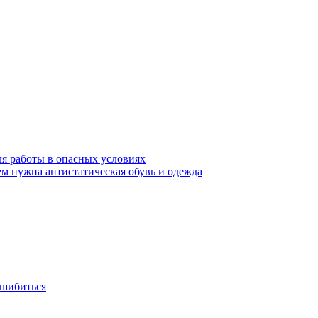
ля работы в опасных условиях
ем нужна антистатическая обувь и одежда
ошибиться