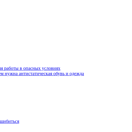
ля работы в опасных условиях
ем нужна антистатическая обувь и одежда
ошибиться