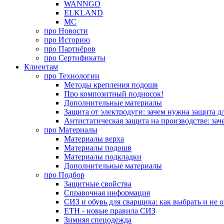
WANNGO
ELKLAND
MC
про
Новости
про
Историю
про
Партнёров
про
Сертификаты
Клиентам
про
Технологии
Методы крепления подошв
Про композитный подносок!
Дополнительные материалы
Защита от электродуги: зачем нужна защита д
Антистатическая защита на производстве: зач
про
Материалы
Материалы верха
Материалы подошв
Материалы подкладки
Дополнительные материалы
про
Подбор
Защитные свойства
Справочная информация
СИЗ и обувь для сварщика: как выбрать и не 
ЕТН - новые правила СИЗ
Зимняя спецодежда