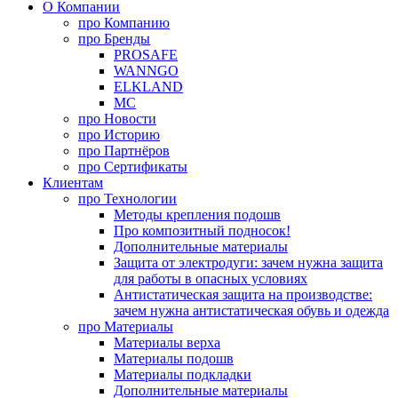
О Компании
про
Компанию
про
Бренды
PROSAFE
WANNGO
ELKLAND
MC
про
Новости
про
Историю
про
Партнёров
про
Сертификаты
Клиентам
про
Технологии
Методы крепления подошв
Про композитный подносок!
Дополнительные материалы
Защита от электродуги: зачем нужна защита
для работы в опасных условиях
Антистатическая защита на производстве:
зачем нужна антистатическая обувь и одежда
про
Материалы
Материалы верха
Материалы подошв
Материалы подкладки
Дополнительные материалы