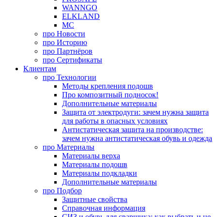
WANNGO
ELKLAND
MC
про
Новости
про
Историю
про
Партнёров
про
Сертификаты
Клиентам
про
Технологии
Методы крепления подошв
Про композитный подносок!
Дополнительные материалы
Защита от электродуги: зачем нужна защита
для работы в опасных условиях
Антистатическая защита на производстве:
зачем нужна антистатическая обувь и одежда
про
Материалы
Материалы верха
Материалы подошв
Материалы подкладки
Дополнительные материалы
про
Подбор
Защитные свойства
Справочная информация
СИЗ и обувь для сварщика: как выбрать и не