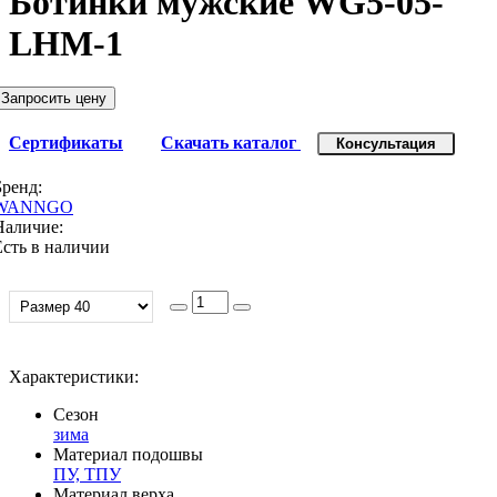
Ботинки мужские WG5-05-
LHM-1
Запросить цену
Сертификаты
Скачать каталог
Консультация
Бренд:
WANNGO
Наличие:
Есть в наличии
Характеристики:
Сезон
зима
Материал подошвы
ПУ, ТПУ
Материал верха