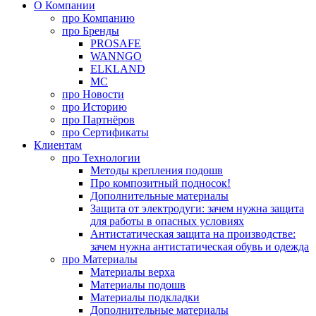
О Компании
про
Компанию
про
Бренды
PROSAFE
WANNGO
ELKLAND
MC
про
Новости
про
Историю
про
Партнёров
про
Сертификаты
Клиентам
про
Технологии
Методы крепления подошв
Про композитный подносок!
Дополнительные материалы
Защита от электродуги: зачем нужна защита
для работы в опасных условиях
Антистатическая защита на производстве:
зачем нужна антистатическая обувь и одежда
про
Материалы
Материалы верха
Материалы подошв
Материалы подкладки
Дополнительные материалы