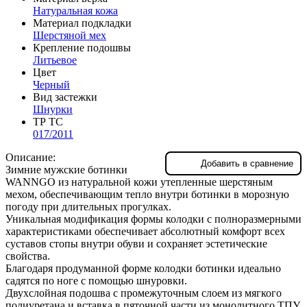
Натуральная кожа
Материал подкладки
Шерстяной мех
Крепление подошвы
Литьевое
Цвет
Черный
Вид застежки
Шнурки
ТР ТС
017/2011
Описание:
Добавить в сравнение
Зимние мужские ботинки
WANNGO из натуральной кожи утепленные шерстяным
мехом, обеспечивающим тепло внутри ботинки в морозную
погоду при длительных прогулках.
Уникальная модификация формы колодки с полноразмерными
характеристиками обеспечивает абсолютный комфорт всех
суставов стопы внутри обуви и сохраняет эстетические
свойства.
Благодаря продуманной форме колодки ботинки идеально
садятся по ноге с помощью шнуровки.
Двухслойная подошва с промежуточным слоем из мягкого
полиуретана и вставка в пяточной части из монолитного ТПУ