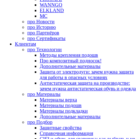
WANNGO
ELKLAND
MC
про
Новости
про
Историю
про
Партнёров
про
Сертификаты
Клиентам
про
Технологии
Методы крепления подошв
Про композитный подносок!
Дополнительные материалы
Защита от электродуги: зачем нужна защита
для работы в опасных условиях
Антистатическая защита на производстве:
зачем нужна антистатическая обувь и одежда
про
Материалы
Материалы верха
Материалы подошв
Материалы подкладки
Дополнительные материалы
про
Подбор
Защитные свойства
Справочная информация
СИЗ и обувь для сварщика: как выбрать и не