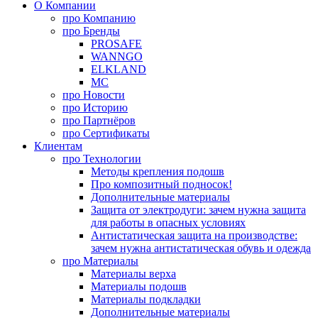
О Компании
про
Компанию
про
Бренды
PROSAFE
WANNGO
ELKLAND
MC
про
Новости
про
Историю
про
Партнёров
про
Сертификаты
Клиентам
про
Технологии
Методы крепления подошв
Про композитный подносок!
Дополнительные материалы
Защита от электродуги: зачем нужна защита
для работы в опасных условиях
Антистатическая защита на производстве:
зачем нужна антистатическая обувь и одежда
про
Материалы
Материалы верха
Материалы подошв
Материалы подкладки
Дополнительные материалы