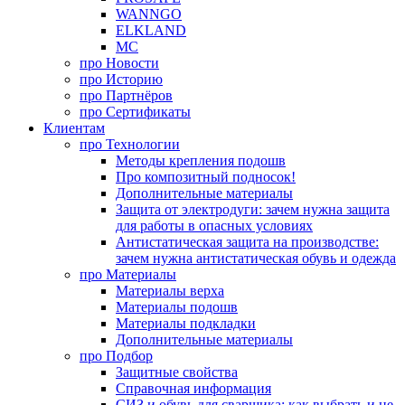
WANNGO
ELKLAND
MC
про
Новости
про
Историю
про
Партнёров
про
Сертификаты
Клиентам
про
Технологии
Методы крепления подошв
Про композитный подносок!
Дополнительные материалы
Защита от электродуги: зачем нужна защита
для работы в опасных условиях
Антистатическая защита на производстве:
зачем нужна антистатическая обувь и одежда
про
Материалы
Материалы верха
Материалы подошв
Материалы подкладки
Дополнительные материалы
про
Подбор
Защитные свойства
Справочная информация
СИЗ и обувь для сварщика: как выбрать и не