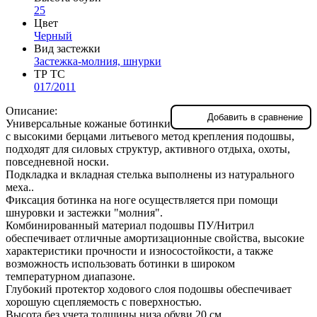
25
Цвет
Черный
Вид застежки
Застежка-молния, шнурки
ТР ТС
017/2011
Описание:
Добавить в сравнение
Универсальные кожаные ботинки
с высокими берцами литьевого метод крепления подошвы,
подходят для силовых структур, активного отдыха, охоты,
повседневной носки.
Подкладка и вкладная стелька выполнены из натурального
меха..
Фиксация ботинка на ноге осуществляется при помощи
шнуровки и застежки "молния".
Комбинированный материал подошвы ПУ/Нитрил
обеспечивает отличные амортизационные свойства, высокие
характеристики прочности и износостойкости, а также
возможность использовать ботинки в широком
температурном диапазоне.
Глубокий протектор ходового слоя подошвы обеспечивает
хорошую сцепляемость с поверхностью.
Высота без учета толщины низа обуви 20 см.