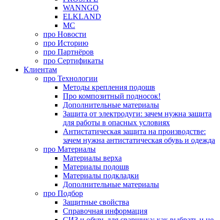
WANNGO
ELKLAND
MC
про
Новости
про
Историю
про
Партнёров
про
Сертификаты
Клиентам
про
Технологии
Методы крепления подошв
Про композитный подносок!
Дополнительные материалы
Защита от электродуги: зачем нужна защита
для работы в опасных условиях
Антистатическая защита на производстве:
зачем нужна антистатическая обувь и одежда
про
Материалы
Материалы верха
Материалы подошв
Материалы подкладки
Дополнительные материалы
про
Подбор
Защитные свойства
Справочная информация
СИЗ и обувь для сварщика: как выбрать и не