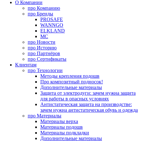
О Компании
про
Компанию
про
Бренды
PROSAFE
WANNGO
ELKLAND
MC
про
Новости
про
Историю
про
Партнёров
про
Сертификаты
Клиентам
про
Технологии
Методы крепления подошв
Про композитный подносок!
Дополнительные материалы
Защита от электродуги: зачем нужна защита
для работы в опасных условиях
Антистатическая защита на производстве:
зачем нужна антистатическая обувь и одежда
про
Материалы
Материалы верха
Материалы подошв
Материалы подкладки
Дополнительные материалы