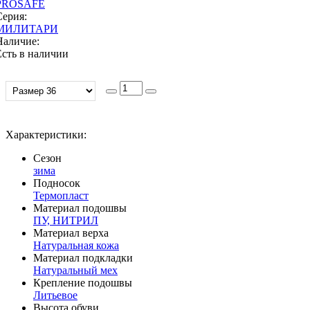
PROSAFE
Серия:
МИЛИТАРИ
Наличие:
Есть в наличии
Характеристики:
Сезон
зима
Подносок
Термопласт
Материал подошвы
ПУ, НИТРИЛ
Материал верха
Натуральная кожа
Материал подкладки
Натуральный мех
Крепление подошвы
Литьевое
Высота обуви