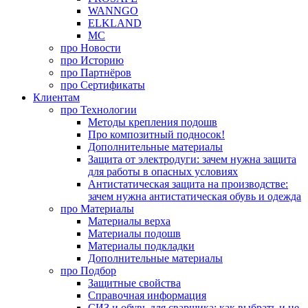
WANNGO
ELKLAND
MC
про
Новости
про
Историю
про
Партнёров
про
Сертификаты
Клиентам
про
Технологии
Методы крепления подошв
Про композитный подносок!
Дополнительные материалы
Защита от электродуги: зачем нужна защита
для работы в опасных условиях
Антистатическая защита на производстве:
зачем нужна антистатическая обувь и одежда
про
Материалы
Материалы верха
Материалы подошв
Материалы подкладки
Дополнительные материалы
про
Подбор
Защитные свойства
Справочная информация
СИЗ и обувь для сварщика: как выбрать и не