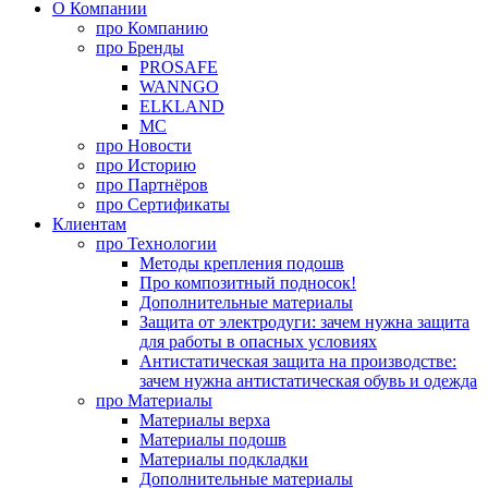
О Компании
про
Компанию
про
Бренды
PROSAFE
WANNGO
ELKLAND
MC
про
Новости
про
Историю
про
Партнёров
про
Сертификаты
Клиентам
про
Технологии
Методы крепления подошв
Про композитный подносок!
Дополнительные материалы
Защита от электродуги: зачем нужна защита
для работы в опасных условиях
Антистатическая защита на производстве:
зачем нужна антистатическая обувь и одежда
про
Материалы
Материалы верха
Материалы подошв
Материалы подкладки
Дополнительные материалы