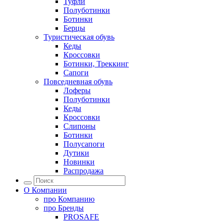
Туфли
Полуботинки
Ботинки
Берцы
Туристическая обувь
Кеды
Кроссовки
Ботинки, Треккинг
Сапоги
Повседневная обувь
Лоферы
Полуботинки
Кеды
Кроссовки
Слипоны
Ботинки
Полусапоги
Дутики
Новинки
Распродажа
О Компании
про
Компанию
про
Бренды
PROSAFE