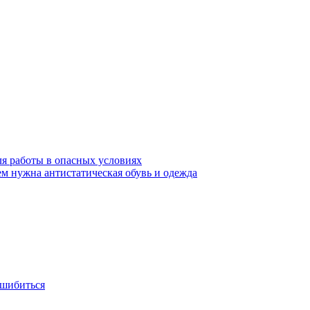
ля работы в опасных условиях
ем нужна антистатическая обувь и одежда
ошибиться