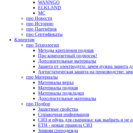
WANNGO
ELKLAND
MC
про
Новости
про
Историю
про
Партнёров
про
Сертификаты
Клиентам
про
Технологии
Методы крепления подошв
Про композитный подносок!
Дополнительные материалы
Защита от электродуги: зачем нужна защита д
Антистатическая защита на производстве: зач
про
Материалы
Материалы верха
Материалы подошв
Материалы подкладки
Дополнительные материалы
про
Подбор
Защитные свойства
Справочная информация
СИЗ и обувь для сварщика: как выбрать и не 
ЕТН - новые правила СИЗ
Зимняя спецодежда