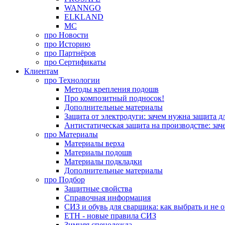
WANNGO
ELKLAND
MC
про
Новости
про
Историю
про
Партнёров
про
Сертификаты
Клиентам
про
Технологии
Методы крепления подошв
Про композитный подносок!
Дополнительные материалы
Защита от электродуги: зачем нужна защита д
Антистатическая защита на производстве: зач
про
Материалы
Материалы верха
Материалы подошв
Материалы подкладки
Дополнительные материалы
про
Подбор
Защитные свойства
Справочная информация
СИЗ и обувь для сварщика: как выбрать и не 
ЕТН - новые правила СИЗ
Зимняя спецодежда