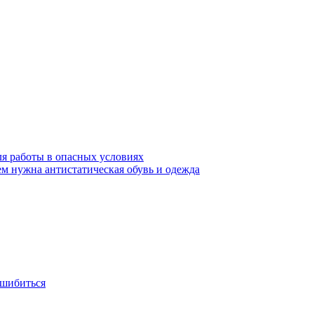
ля работы в опасных условиях
ем нужна антистатическая обувь и одежда
ошибиться