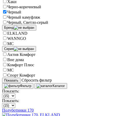
Хаки
Черно-коричневый
Черный
Черный камуфляж
Черный, Светло-серый
Бренд
ELKLAND
WANNGO
МС
Серия
Актив Комфорт
Вне дома
Комфорт Плюс
МС
Спорт Комфорт
Сбросить фильтр
Показать
Фильтр
Каталог
Показать:
Показать:
Полуботинки 170