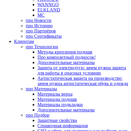
WANNGO
ELKLAND
MC
про
Новости
про
Историю
про
Партнёров
про
Сертификаты
Клиентам
про
Технологии
Методы крепления подошв
Про композитный подносок!
Дополнительные материалы
Защита от электродуги: зачем нужна защита
для работы в опасных условиях
Антистатическая защита на производстве:
зачем нужна антистатическая обувь и одежда
про
Материалы
Материалы верха
Материалы подошв
Материалы подкладки
Дополнительные материалы
про
Подбор
Защитные свойства
Справочная информация
СИЗ и обувь для сварщика: как выбрать и не