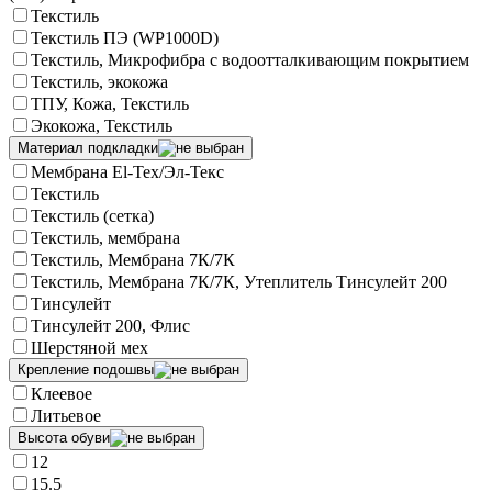
Текстиль
Текстиль ПЭ (WP1000D)
Текстиль, Микрофибра с водоотталкивающим покрытием
Текстиль, экокожа
ТПУ, Кожа, Текстиль
Экокожа, Текстиль
Материал подкладки
Мембрана El-Tex/Эл-Текс
Текстиль
Текстиль (сетка)
Текстиль, мембрана
Текстиль, Мембрана 7К/7К
Текстиль, Мембрана 7К/7К, Утеплитель Тинсулейт 200
Тинсулейт
Тинсулейт 200, Флис
Шерстяной мех
Крепление подошвы
Клеевое
Литьевое
Высота обуви
12
15.5