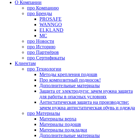
О Компании
про
Компанию
про
Бренды
PROSAFE
WANNGO
ELKLAND
MC
про
Новости
про
Историю
про
Партнёров
про
Сертификаты
Клиентам
про
Технологии
Методы крепления подошв
Про композитный подносок!
Дополнительные материалы
Защита от электродуги: зачем нужна защита
для работы в опасных условиях
Антистатическая защита на производстве:
зачем нужна антистатическая обувь и одежда
про
Материалы
Материалы верха
Материалы подошв
Материалы подкладки
Дополнительные материалы