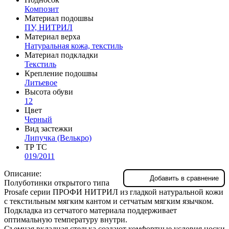
Композит
Материал подошвы
ПУ, НИТРИЛ
Материал верха
Натуральная кожа, текстиль
Материал подкладки
Текстиль
Крепление подошвы
Литьевое
Высота обуви
12
Цвет
Черный
Вид застежки
Липучка (Велькро)
ТР ТС
019/2011
Описание:
Добавить в сравнение
Полуботинки открытого типа
Prosafe серии ПРОФИ НИТРИЛ из гладкой натуральной кожи
с текстильным мягким кантом и сетчатым мягким язычком.
Подкладка из сетчатого материала поддерживает
оптимальную температуру внутри.
Съемная вкладная стелька создают комфортные условия носки