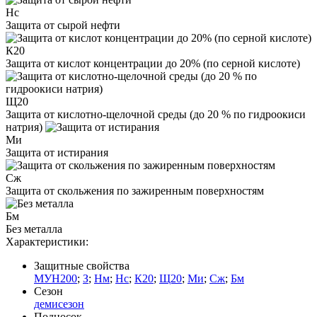
Нс
Защита от сырой нефти
К20
Защита от кислот концентрации до 20% (по серной кислоте)
Щ20
Защита от кислотно-щелочной среды (до 20 % по гидроокиси
натрия)
Ми
Защита от истирания
Сж
Защита от скольжения по зажиренным поверхностям
Бм
Без металла
Характеристики:
Защитные свойства
МУН200
;
З
;
Нм
;
Нс
;
К20
;
Щ20
;
Ми
;
Сж
;
Бм
Сезон
демисезон
Подносок