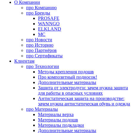
О Компании
про
Компанию
про
Бренды
PROSAFE
WANNGO
ELKLAND
MC
про
Новости
про
Историю
про
Партнёров
про
Сертификаты
Клиентам
про
Технологии
Методы крепления подошв
Про композитный подносок!
Дополнительные материалы
Защита от электродуги: зачем нужна защита
для работы в опасных условиях
Антистатическая защита на производстве:
зачем нужна антистатическая обувь и одежда
про
Материалы
Материалы верха
Материалы подошв
Материалы подкладки
Дополнительные материалы