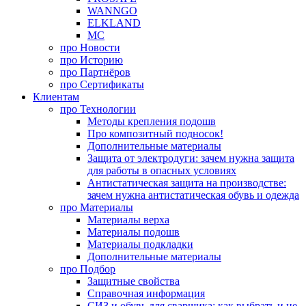
WANNGO
ELKLAND
MC
про
Новости
про
Историю
про
Партнёров
про
Сертификаты
Клиентам
про
Технологии
Методы крепления подошв
Про композитный подносок!
Дополнительные материалы
Защита от электродуги: зачем нужна защита
для работы в опасных условиях
Антистатическая защита на производстве:
зачем нужна антистатическая обувь и одежда
про
Материалы
Материалы верха
Материалы подошв
Материалы подкладки
Дополнительные материалы
про
Подбор
Защитные свойства
Справочная информация
СИЗ и обувь для сварщика: как выбрать и не