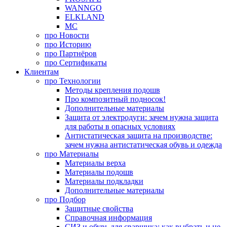
WANNGO
ELKLAND
MC
про
Новости
про
Историю
про
Партнёров
про
Сертификаты
Клиентам
про
Технологии
Методы крепления подошв
Про композитный подносок!
Дополнительные материалы
Защита от электродуги: зачем нужна защита
для работы в опасных условиях
Антистатическая защита на производстве:
зачем нужна антистатическая обувь и одежда
про
Материалы
Материалы верха
Материалы подошв
Материалы подкладки
Дополнительные материалы
про
Подбор
Защитные свойства
Справочная информация
СИЗ и обувь для сварщика: как выбрать и не