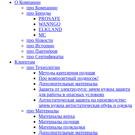
О Компании
про
Компанию
про
Бренды
PROSAFE
WANNGO
ELKLAND
MC
про
Новости
про
Историю
про
Партнёров
про
Сертификаты
Клиентам
про
Технологии
Методы крепления подошв
Про композитный подносок!
Дополнительные материалы
Защита от электродуги: зачем нужна защита
для работы в опасных условиях
Антистатическая защита на производстве:
зачем нужна антистатическая обувь и одежда
про
Материалы
Материалы верха
Материалы подошв
Материалы подкладки
Дополнительные материалы