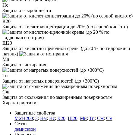
Нс
Защита от сырой нефти
К20
Защита от кислот концентрации до 20% (по серной кислоте)
Щ20
Защита от кислотно-щелочной среды (до 20 % по гидроокиси
натрия)
Ми
Защита от истирания
Тп
Защита от нагретых поверхностей (до +300°С)
Сж
Защита от скольжения по зажиренным поверхностям
Характеристики:
Защитные свойства
МУН200
;
З
;
Нм
;
Нс
;
К20
;
Щ20
;
Ми
;
Тп
;
Сж
;
См
Сезон
демисезон
Подносок