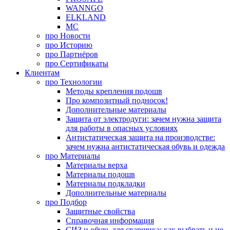
WANNGO
ELKLAND
MC
про
Новости
про
Историю
про
Партнёров
про
Сертификаты
Клиентам
про
Технологии
Методы крепления подошв
Про композитный подносок!
Дополнительные материалы
Защита от электродуги: зачем нужна защита
для работы в опасных условиях
Антистатическая защита на производстве:
зачем нужна антистатическая обувь и одежда
про
Материалы
Материалы верха
Материалы подошв
Материалы подкладки
Дополнительные материалы
про
Подбор
Защитные свойства
Справочная информация
СИЗ и обувь для сварщика: как выбрать и не