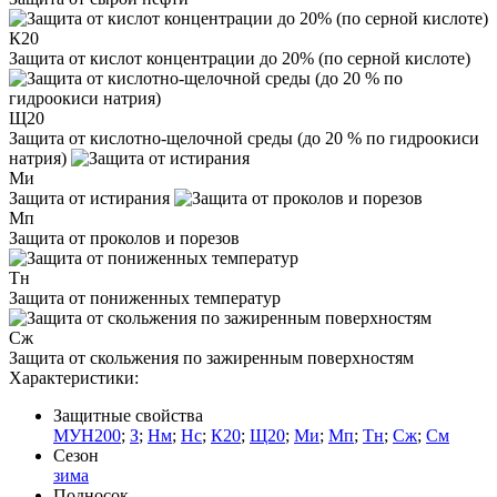
К20
Защита от кислот концентрации до 20% (по серной кислоте)
Щ20
Защита от кислотно-щелочной среды (до 20 % по гидроокиси
натрия)
Ми
Защита от истирания
Мп
Защита от проколов и порезов
Тн
Защита от пониженных температур
Сж
Защита от скольжения по зажиренным поверхностям
Характеристики:
Защитные свойства
МУН200
;
З
;
Нм
;
Нс
;
К20
;
Щ20
;
Ми
;
Мп
;
Тн
;
Сж
;
См
Сезон
зима
Подносок