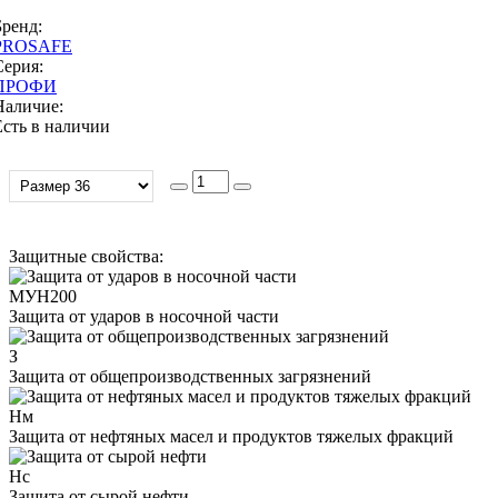
Бренд:
PROSAFE
Серия:
ПРОФИ
Наличие:
Есть в наличии
Защитные свойства:
МУН200
Защита от ударов в носочной части
З
Защита от общепроизводственных загрязнений
Нм
Защита от нефтяных масел и продуктов тяжелых фракций
Нс
Защита от сырой нефти