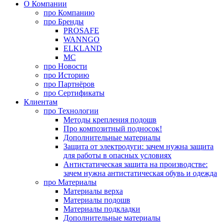
О Компании
про
Компанию
про
Бренды
PROSAFE
WANNGO
ELKLAND
MC
про
Новости
про
Историю
про
Партнёров
про
Сертификаты
Клиентам
про
Технологии
Методы крепления подошв
Про композитный подносок!
Дополнительные материалы
Защита от электродуги: зачем нужна защита
для работы в опасных условиях
Антистатическая защита на производстве:
зачем нужна антистатическая обувь и одежда
про
Материалы
Материалы верха
Материалы подошв
Материалы подкладки
Дополнительные материалы