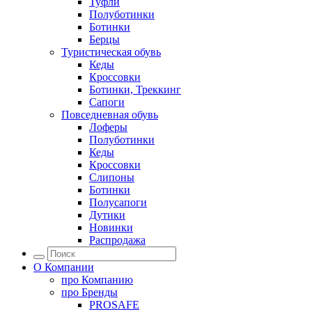
Туфли
Полуботинки
Ботинки
Берцы
Туристическая обувь
Кеды
Кроссовки
Ботинки, Треккинг
Сапоги
Повседневная обувь
Лоферы
Полуботинки
Кеды
Кроссовки
Слипоны
Ботинки
Полусапоги
Дутики
Новинки
Распродажа
О Компании
про
Компанию
про
Бренды
PROSAFE