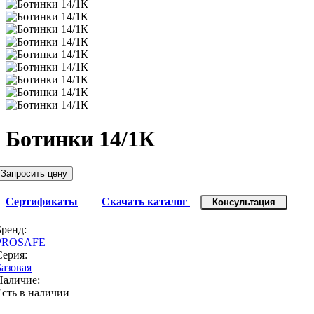
Ботинки 14/1К
Запросить цену
Сертификаты
Скачать каталог
Консультация
Бренд:
PROSAFE
Серия:
Базовая
Наличие:
Есть в наличии