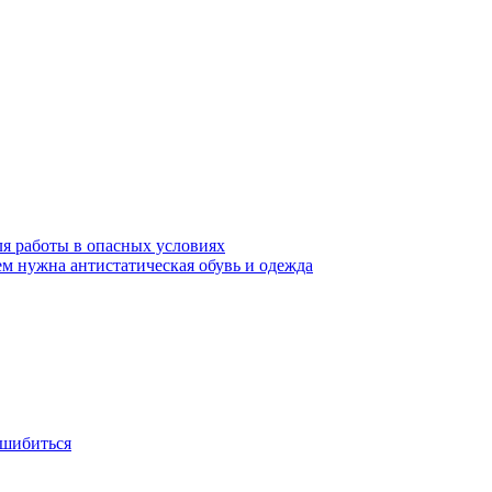
ля работы в опасных условиях
ем нужна антистатическая обувь и одежда
ошибиться