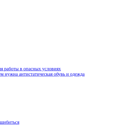
ля работы в опасных условиях
ем нужна антистатическая обувь и одежда
ошибиться