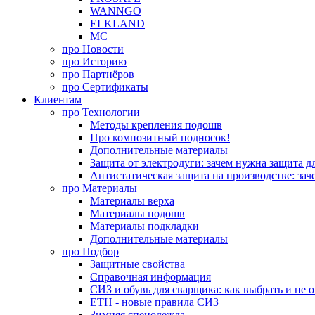
WANNGO
ELKLAND
MC
про
Новости
про
Историю
про
Партнёров
про
Сертификаты
Клиентам
про
Технологии
Методы крепления подошв
Про композитный подносок!
Дополнительные материалы
Защита от электродуги: зачем нужна защита д
Антистатическая защита на производстве: зач
про
Материалы
Материалы верха
Материалы подошв
Материалы подкладки
Дополнительные материалы
про
Подбор
Защитные свойства
Справочная информация
СИЗ и обувь для сварщика: как выбрать и не 
ЕТН - новые правила СИЗ
Зимняя спецодежда