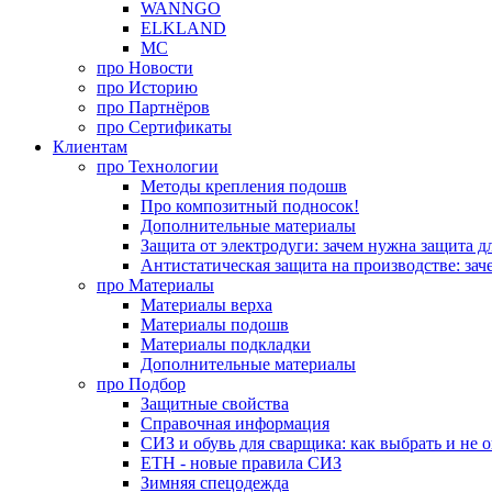
WANNGO
ELKLAND
MC
про
Новости
про
Историю
про
Партнёров
про
Сертификаты
Клиентам
про
Технологии
Методы крепления подошв
Про композитный подносок!
Дополнительные материалы
Защита от электродуги: зачем нужна защита д
Антистатическая защита на производстве: зач
про
Материалы
Материалы верха
Материалы подошв
Материалы подкладки
Дополнительные материалы
про
Подбор
Защитные свойства
Справочная информация
СИЗ и обувь для сварщика: как выбрать и не 
ЕТН - новые правила СИЗ
Зимняя спецодежда