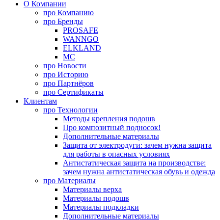
О Компании
про
Компанию
про
Бренды
PROSAFE
WANNGO
ELKLAND
MC
про
Новости
про
Историю
про
Партнёров
про
Сертификаты
Клиентам
про
Технологии
Методы крепления подошв
Про композитный подносок!
Дополнительные материалы
Защита от электродуги: зачем нужна защита
для работы в опасных условиях
Антистатическая защита на производстве:
зачем нужна антистатическая обувь и одежда
про
Материалы
Материалы верха
Материалы подошв
Материалы подкладки
Дополнительные материалы