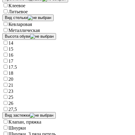
Клеевое
Литьевое
Вид стельки
Кевларовая
Металлическая
Высота обуви
14
15
16
17
17.5
18
20
21
23
25
26
27,5
Вид застежки
Клапан, пряжка
Шнурки
Шнурки, 3 ряда петель