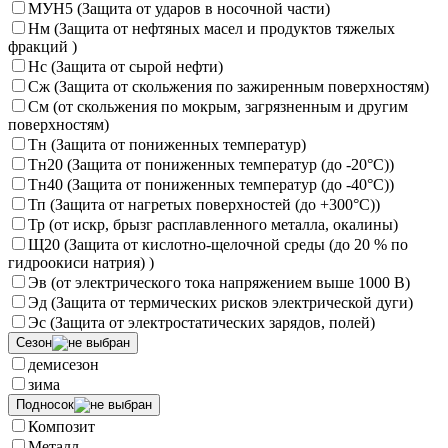
МУН5 (Защита от ударов в носочной части)
Нм (Защита от нефтяных масел и продуктов тяжелых
фракций )
Нс (Защита от сырой нефти)
Сж (Защита от скольжения по зажиренным поверхностям)
См (от скольжения по мокрым, загрязненным и другим
поверхностям)
Тн (Защита от пониженных температур)
Тн20 (Защита от пониженных температур (до -20°С))
Тн40 (Защита от пониженных температур (до -40°С))
Тп (Защита от нагретых поверхностей (до +300°С))
Тр (от искр, брызг расплавленного металла, окалины)
Щ20 (Защита от кислотно-щелочной среды (до 20 % по
гидроокиси натрия) )
Эв (от электрического тока напряжением выше 1000 В)
Эд (Защита от термических рисков электрической дуги)
Эс (Защита от электростатических зарядов, полей)
Сезон
демисезон
зима
Подносок
Композит
Металл