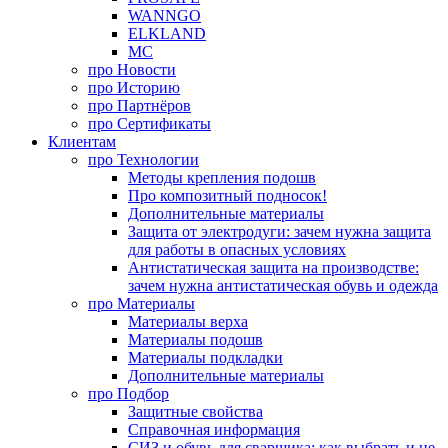
WANNGO
ELKLAND
MC
про
Новости
про
Историю
про
Партнёров
про
Сертификаты
Клиентам
про
Технологии
Методы крепления подошв
Про композитный подносок!
Дополнительные материалы
Защита от электродуги: зачем нужна защита
для работы в опасных условиях
Антистатическая защита на производстве:
зачем нужна антистатическая обувь и одежда
про
Материалы
Материалы верха
Материалы подошв
Материалы подкладки
Дополнительные материалы
про
Подбор
Защитные свойства
Справочная информация
СИЗ и обувь для сварщика: как выбрать и не