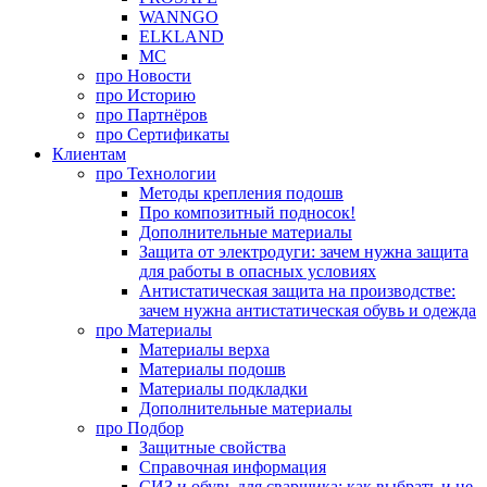
WANNGO
ELKLAND
MC
про
Новости
про
Историю
про
Партнёров
про
Сертификаты
Клиентам
про
Технологии
Методы крепления подошв
Про композитный подносок!
Дополнительные материалы
Защита от электродуги: зачем нужна защита
для работы в опасных условиях
Антистатическая защита на производстве:
зачем нужна антистатическая обувь и одежда
про
Материалы
Материалы верха
Материалы подошв
Материалы подкладки
Дополнительные материалы
про
Подбор
Защитные свойства
Справочная информация
СИЗ и обувь для сварщика: как выбрать и не