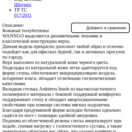
Шнурки
ТР ТС
017/2011
Описание:
Добавить в сравнение
Кожаные полуботинки
WANNGO выделяются динамичными линиями в
классической конструкции верха.
Данная модель прекрасно дополнит любой образ и отлично
подойдет как для офисных будней, так и активных прогулок
по городу.
Верх выполнен из натуральной кожи черного цвета.
Подкладка из натуральной кожи легко адаптируется под
форму стопы, обеспечивает микроциркуляцию воздуха,
испарение влаги, обладает отличными гигиеническими
качествами.
Вкладная стелька Antistress Insole из высокоэластичного
полимерного материала с боковой поддержкой комфортно
поддерживает стопу и обладает амортизационными
свойствами при помощи системы мягких подушечек.
Благодаря продуманной форме колодки ботинки идеально
садятся по ноге с помощью удобной шнуровки.
Подошва из облегченной резины слегка амортизирует при
ходьбе, снимая нагрузку с голеностопного сустава, а также
значительно облегчает вес обуви, что создает комфорт и