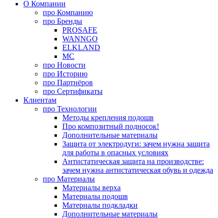
О Компании
про
Компанию
про
Бренды
PROSAFE
WANNGO
ELKLAND
MC
про
Новости
про
Историю
про
Партнёров
про
Сертификаты
Клиентам
про
Технологии
Методы крепления подошв
Про композитный подносок!
Дополнительные материалы
Защита от электродуги: зачем нужна защита
для работы в опасных условиях
Антистатическая защита на производстве:
зачем нужна антистатическая обувь и одежда
про
Материалы
Материалы верха
Материалы подошв
Материалы подкладки
Дополнительные материалы