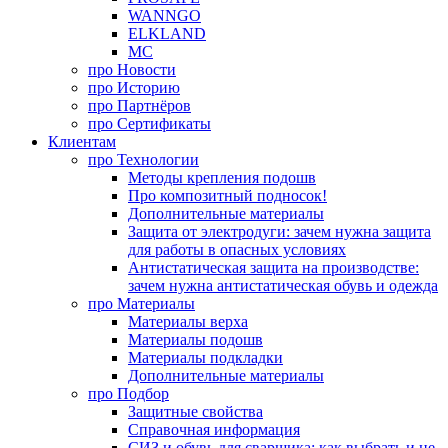
WANNGO
ELKLAND
MC
про
Новости
про
Историю
про
Партнёров
про
Сертификаты
Клиентам
про
Технологии
Методы крепления подошв
Про композитный подносок!
Дополнительные материалы
Защита от электродуги: зачем нужна защита
для работы в опасных условиях
Антистатическая защита на производстве:
зачем нужна антистатическая обувь и одежда
про
Материалы
Материалы верха
Материалы подошв
Материалы подкладки
Дополнительные материалы
про
Подбор
Защитные свойства
Справочная информация
СИЗ и обувь для сварщика: как выбрать и не