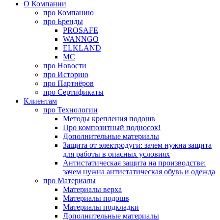
О Компании
про
Компанию
про
Бренды
PROSAFE
WANNGO
ELKLAND
MC
про
Новости
про
Историю
про
Партнёров
про
Сертификаты
Клиентам
про
Технологии
Методы крепления подошв
Про композитный подносок!
Дополнительные материалы
Защита от электродуги: зачем нужна защита
для работы в опасных условиях
Антистатическая защита на производстве:
зачем нужна антистатическая обувь и одежда
про
Материалы
Материалы верха
Материалы подошв
Материалы подкладки
Дополнительные материалы