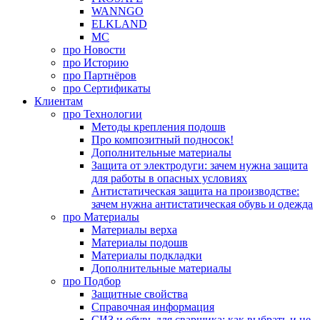
WANNGO
ELKLAND
MC
про
Новости
про
Историю
про
Партнёров
про
Сертификаты
Клиентам
про
Технологии
Методы крепления подошв
Про композитный подносок!
Дополнительные материалы
Защита от электродуги: зачем нужна защита
для работы в опасных условиях
Антистатическая защита на производстве:
зачем нужна антистатическая обувь и одежда
про
Материалы
Материалы верха
Материалы подошв
Материалы подкладки
Дополнительные материалы
про
Подбор
Защитные свойства
Справочная информация
СИЗ и обувь для сварщика: как выбрать и не