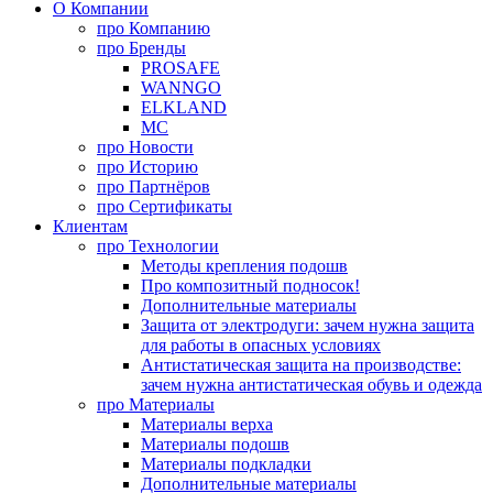
О Компании
про
Компанию
про
Бренды
PROSAFE
WANNGO
ELKLAND
MC
про
Новости
про
Историю
про
Партнёров
про
Сертификаты
Клиентам
про
Технологии
Методы крепления подошв
Про композитный подносок!
Дополнительные материалы
Защита от электродуги: зачем нужна защита
для работы в опасных условиях
Антистатическая защита на производстве:
зачем нужна антистатическая обувь и одежда
про
Материалы
Материалы верха
Материалы подошв
Материалы подкладки
Дополнительные материалы