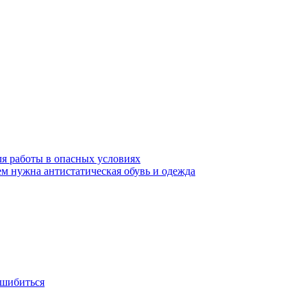
ля работы в опасных условиях
ем нужна антистатическая обувь и одежда
ошибиться