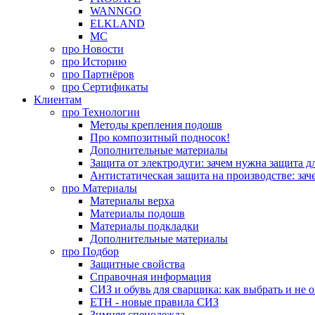
WANNGO
ELKLAND
MC
про
Новости
про
Историю
про
Партнёров
про
Сертификаты
Клиентам
про
Технологии
Методы крепления подошв
Про композитный подносок!
Дополнительные материалы
Защита от электродуги: зачем нужна защита д
Антистатическая защита на производстве: зач
про
Материалы
Материалы верха
Материалы подошв
Материалы подкладки
Дополнительные материалы
про
Подбор
Защитные свойства
Справочная информация
СИЗ и обувь для сварщика: как выбрать и не 
ЕТН - новые правила СИЗ
Зимняя спецодежда