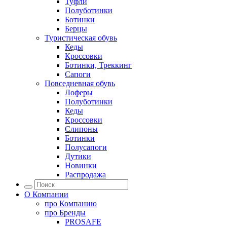
Туфли
Полуботинки
Ботинки
Берцы
Туристическая обувь
Кеды
Кроссовки
Ботинки, Треккинг
Сапоги
Повседневная обувь
Лоферы
Полуботинки
Кеды
Кроссовки
Слипоны
Ботинки
Полусапоги
Дутики
Новинки
Распродажа
О Компании
про
Компанию
про
Бренды
PROSAFE