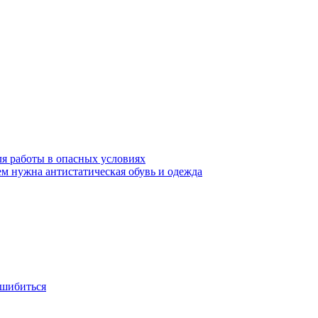
ля работы в опасных условиях
ем нужна антистатическая обувь и одежда
ошибиться