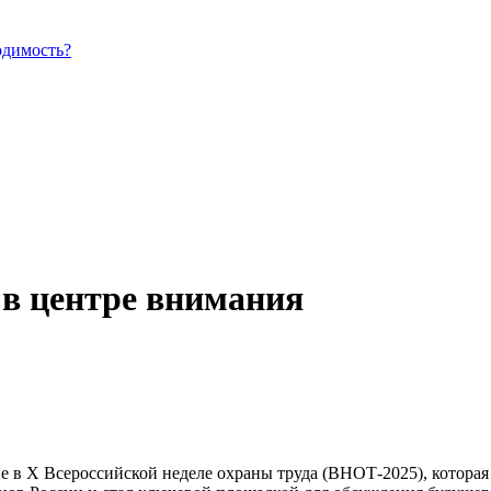
одимость?
в центре внимания
е в X Всероссийской неделе охраны труда (ВНОТ-2025), котора