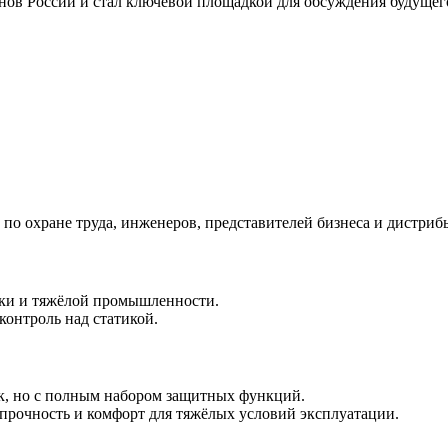
нов России и стал ключевой площадкой для обсуждения будущего
по охране труда, инженеров, представителей бизнеса и дистриб
ики и тяжёлой промышленности.
контроль над статикой.
ок, но с полным набором защитных функций.
очность и комфорт для тяжёлых условий эксплуатации.