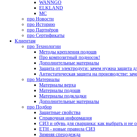
WANNGO
ELKLAND
MC
про
Новости
про
Историю
про
Партнёров
про
Сертификаты
Клиентам
про
Технологии
Методы крепления подошв
Про композитный подносок!
Дополнительные материалы
Защита от электродуги: зачем нужна защита д
Антистатическая защита на производстве: зач
про
Материалы
Материалы верха
Материалы подошв
Материалы подкладки
Дополнительные материалы
про
Подбор
Защитные свойства
Справочная информация
СИЗ и обувь для сварщика: как выбрать и не 
ЕТН - новые правила СИЗ
Зимняя спецодежда