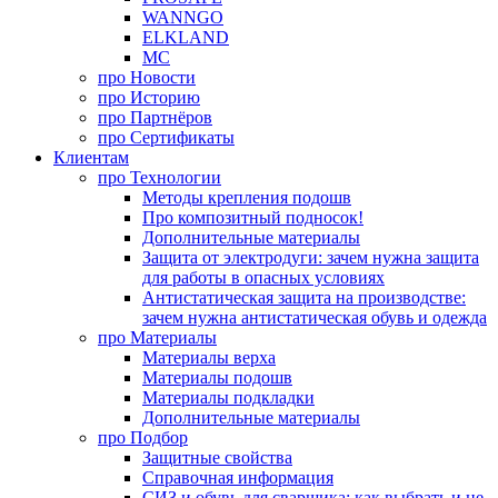
WANNGO
ELKLAND
MC
про
Новости
про
Историю
про
Партнёров
про
Сертификаты
Клиентам
про
Технологии
Методы крепления подошв
Про композитный подносок!
Дополнительные материалы
Защита от электродуги: зачем нужна защита
для работы в опасных условиях
Антистатическая защита на производстве:
зачем нужна антистатическая обувь и одежда
про
Материалы
Материалы верха
Материалы подошв
Материалы подкладки
Дополнительные материалы
про
Подбор
Защитные свойства
Справочная информация
СИЗ и обувь для сварщика: как выбрать и не