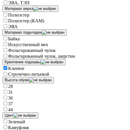
ЭВА, ТЭП
Материал верха
Полиэстер
Полиэстер (КАМ)
ЭВА
Материал подкладки
Байка
Искусственный мех
Фольгированный чулок
Фольгированный чулок, шерстин
Крепление подошвы
Клеевое
Строчечно-литьевой
Высота обуви
28
31
36
37
44
Цвет
Зеленый
Камуфляж