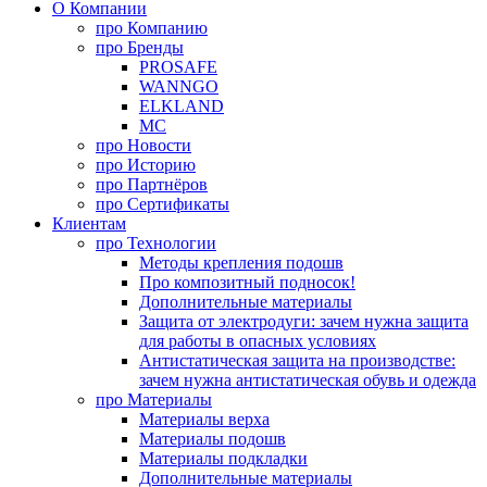
О Компании
про
Компанию
про
Бренды
PROSAFE
WANNGO
ELKLAND
MC
про
Новости
про
Историю
про
Партнёров
про
Сертификаты
Клиентам
про
Технологии
Методы крепления подошв
Про композитный подносок!
Дополнительные материалы
Защита от электродуги: зачем нужна защита
для работы в опасных условиях
Антистатическая защита на производстве:
зачем нужна антистатическая обувь и одежда
про
Материалы
Материалы верха
Материалы подошв
Материалы подкладки
Дополнительные материалы