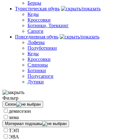
Берцы
Туристическая обувь
Кеды
Кроссовки
Ботинки, Треккинг
Сапоги
Повседневная обувь
Лоферы
Полуботинки
Кеды
Кроссовки
Слипоны
Ботинки
Полусапоги
Дутики
Фильтр
Сезон
демисезон
зима
Материал подошвы
ТЭП
ЭВА