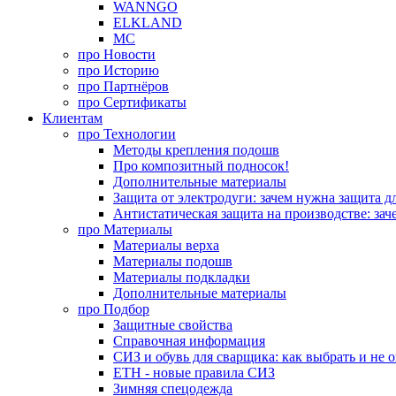
WANNGO
ELKLAND
MC
про
Новости
про
Историю
про
Партнёров
про
Сертификаты
Клиентам
про
Технологии
Методы крепления подошв
Про композитный подносок!
Дополнительные материалы
Защита от электродуги: зачем нужна защита д
Антистатическая защита на производстве: зач
про
Материалы
Материалы верха
Материалы подошв
Материалы подкладки
Дополнительные материалы
про
Подбор
Защитные свойства
Справочная информация
СИЗ и обувь для сварщика: как выбрать и не 
ЕТН - новые правила СИЗ
Зимняя спецодежда