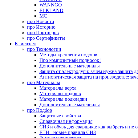
WANNGO
ELKLAND
MC
про
Новости
про
Историю
про
Партнёров
про
Сертификаты
Клиентам
про
Технологии
Методы крепления подошв
Про композитный подносок!
Дополнительные материалы
Защита от электродуги: зачем нужна защита д
Антистатическая защита на производстве: зач
про
Материалы
Материалы верха
Материалы подошв
Материалы подкладки
Дополнительные материалы
про
Подбор
Защитные свойства
Справочная информация
СИЗ и обувь для сварщика: как выбрать и не 
ЕТН - новые правила СИЗ
Зимняя спецодежда