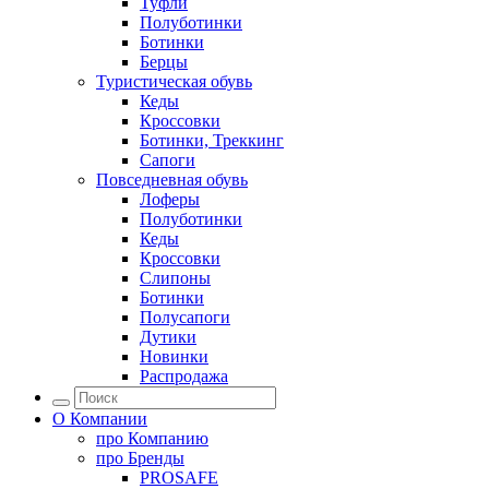
Туфли
Полуботинки
Ботинки
Берцы
Туристическая обувь
Кеды
Кроссовки
Ботинки, Треккинг
Сапоги
Повседневная обувь
Лоферы
Полуботинки
Кеды
Кроссовки
Слипоны
Ботинки
Полусапоги
Дутики
Новинки
Распродажа
О Компании
про
Компанию
про
Бренды
PROSAFE