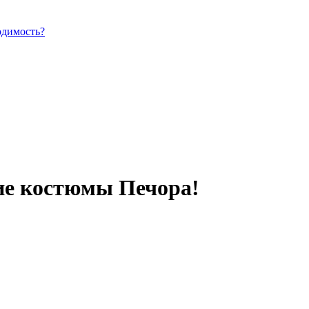
одимость?
ие костюмы Печора!