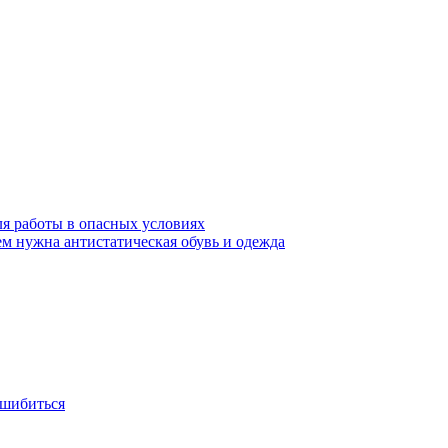
ля работы в опасных условиях
ем нужна антистатическая обувь и одежда
ошибиться