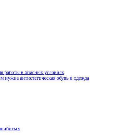
ля работы в опасных условиях
ем нужна антистатическая обувь и одежда
ошибиться