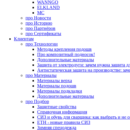
WANNGO
ELKLAND
MC
про
Новости
про
Историю
про
Партнёров
про
Сертификаты
Клиентам
про
Технологии
Методы крепления подошв
Про композитный подносок!
Дополнительные материалы
Защита от электродуги: зачем нужна защита д
Антистатическая защита на производстве: зач
про
Материалы
Материалы верха
Материалы подошв
Материалы подкладки
Дополнительные материалы
про
Подбор
Защитные свойства
Справочная информация
СИЗ и обувь для сварщика: как выбрать и не 
ЕТН - новые правила СИЗ
Зимняя спецодежда