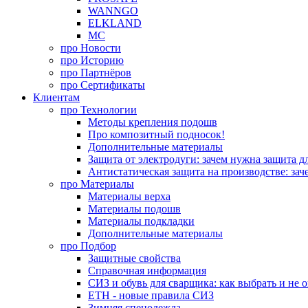
WANNGO
ELKLAND
MC
про
Новости
про
Историю
про
Партнёров
про
Сертификаты
Клиентам
про
Технологии
Методы крепления подошв
Про композитный подносок!
Дополнительные материалы
Защита от электродуги: зачем нужна защита д
Антистатическая защита на производстве: зач
про
Материалы
Материалы верха
Материалы подошв
Материалы подкладки
Дополнительные материалы
про
Подбор
Защитные свойства
Справочная информация
СИЗ и обувь для сварщика: как выбрать и не 
ЕТН - новые правила СИЗ
Зимняя спецодежда