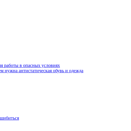
ля работы в опасных условиях
ем нужна антистатическая обувь и одежда
ошибиться