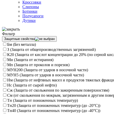
Кроссовки
Слипоны
Ботинки
Полусапоги
Дутики
Фильтр
Защитные свойства
Бм (Без металла)
З (Защита от общепроизводственных загрязнений)
К20 (Защита от кислот концентрации до 20% (по серной кисл
Ми (Защита от истирания)
Мп (Защита от проколов и порезов)
МУН200 (Защита от ударов в носочной части)
МУН5 (Защита от ударов в носочной части)
Нм (Защита от нефтяных масел и продуктов тяжелых фракци
Нс (Защита от сырой нефти)
Сж (Защита от скольжения по зажиренным поверхностям)
См (от скольжения по мокрым, загрязненным и другим пове
Тн (Защита от пониженных температур)
Тн20 (Защита от пониженных температур (до -20°С))
Тн40 (Защита от пониженных температур (до -40°С))