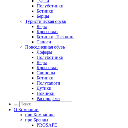
Туфли
Полуботинки
Ботинки
Берцы
Туристическая обувь
Кеды
Кроссовки
Ботинки, Треккинг
Сапоги
Повседневная обувь
Лоферы
Полуботинки
Кеды
Кроссовки
Слипоны
Ботинки
Полусапоги
Дутики
Новинки
Распродажа
О Компании
про
Компанию
про
Бренды
PROSAFE