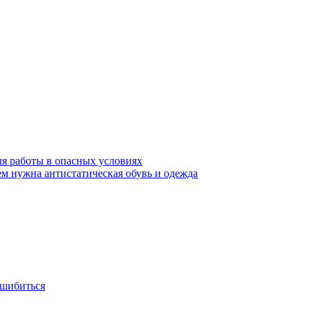
ля работы в опасных условиях
ем нужна антистатическая обувь и одежда
ошибиться