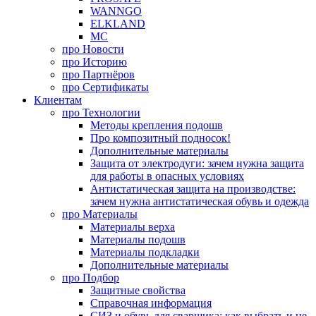
WANNGO
ELKLAND
MC
про
Новости
про
Историю
про
Партнёров
про
Сертификаты
Клиентам
про
Технологии
Методы крепления подошв
Про композитный подносок!
Дополнительные материалы
Защита от электродуги: зачем нужна защита
для работы в опасных условиях
Антистатическая защита на производстве:
зачем нужна антистатическая обувь и одежда
про
Материалы
Материалы верха
Материалы подошв
Материалы подкладки
Дополнительные материалы
про
Подбор
Защитные свойства
Справочная информация
СИЗ и обувь для сварщика: как выбрать и не