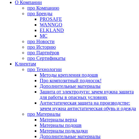
О Компании
про
Компанию
про
Бренды
PROSAFE
WANNGO
ELKLAND
MC
про
Новости
про
Историю
про
Партнёров
про
Сертификаты
Клиентам
про
Технологии
Методы крепления подошв
Про композитный подносок!
Дополнительные материалы
Защита от электродуги: зачем нужна защита
для работы в опасных условиях
Антистатическая защита на производстве:
зачем нужна антистатическая обувь и одежда
про
Материалы
Материалы верха
Материалы подошв
Материалы подкладки
Дополнительные материалы