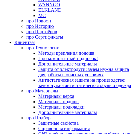
WANNGO
ELKLAND
MC
про
Новости
про
Историю
про
Партнёров
про
Сертификаты
Клиентам
про
Технологии
Методы крепления подошв
Про композитный подносок!
Дополнительные материалы
Защита от электродуги: зачем нужна защита
для работы в опасных условиях
Антистатическая защита на производстве:
зачем нужна антистатическая обувь и одежда
про
Материалы
Материалы верха
Материалы подошв
Материалы подкладки
Дополнительные материалы
про
Подбор
Защитные свойства
Справочная информация
СИЗ и обувь для сварщика: как выбрать и не