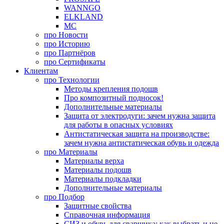
WANNGO
ELKLAND
MC
про
Новости
про
Историю
про
Партнёров
про
Сертификаты
Клиентам
про
Технологии
Методы крепления подошв
Про композитный подносок!
Дополнительные материалы
Защита от электродуги: зачем нужна защита
для работы в опасных условиях
Антистатическая защита на производстве:
зачем нужна антистатическая обувь и одежда
про
Материалы
Материалы верха
Материалы подошв
Материалы подкладки
Дополнительные материалы
про
Подбор
Защитные свойства
Справочная информация
СИЗ и обувь для сварщика: как выбрать и не