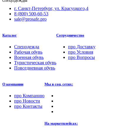
г. Санкт-Петербург, ул. Красуцкого,4
8 (800) 500-60-53
sale@prosafe.pro
Каталог
Сотрудничество
Спецодежда
про
Доставку
Рабочая обувь
про
Условия
Военная обувь
про
Вопросы
Туристическая обувь
Повседневная обувь
О компании
Мы в соц. сетях:
про
Компанию
про
Новости
про
Контакты
На маркетплейсах: