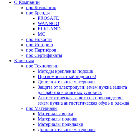
О Компании
про
Компанию
про
Бренды
PROSAFE
WANNGO
ELKLAND
MC
про
Новости
про
Историю
про
Партнёров
про
Сертификаты
Клиентам
про
Технологии
Методы крепления подошв
Про композитный подносок!
Дополнительные материалы
Защита от электродуги: зачем нужна защита
для работы в опасных условиях
Антистатическая защита на производстве:
зачем нужна антистатическая обувь и одежда
про
Материалы
Материалы верха
Материалы подошв
Материалы подкладки
Дополнительные материалы