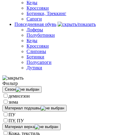
Кеды
Кроссовки
Ботинки, Треккинг
Сапоги
Повседневная обувь
Лоферы
Полуботинки
Кеды
Кроссовки
Слипоны
Ботинки
Полусапоги
Дутики
Фильтр
Сезон
демисезон
зима
Материал подошвы
ПУ
ПУ, ПУ
Материал верха
Кожа, текстиль