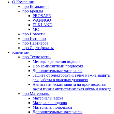
О Компании
про
Компанию
про
Бренды
PROSAFE
WANNGO
ELKLAND
MC
про
Новости
про
Историю
про
Партнёров
про
Сертификаты
Клиентам
про
Технологии
Методы крепления подошв
Про композитный подносок!
Дополнительные материалы
Защита от электродуги: зачем нужна защита
для работы в опасных условиях
Антистатическая защита на производстве:
зачем нужна антистатическая обувь и одежда
про
Материалы
Материалы верха
Материалы подошв
Материалы подкладки
Дополнительные материалы