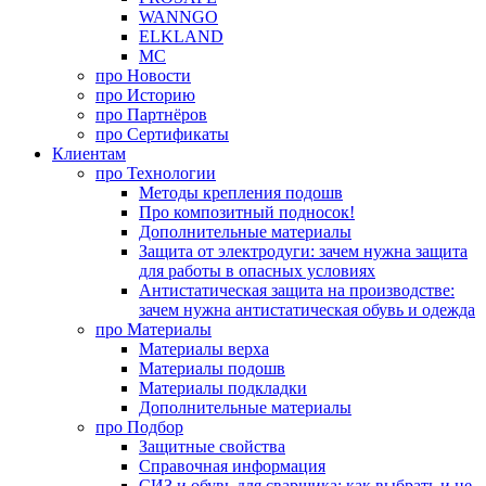
WANNGO
ELKLAND
MC
про
Новости
про
Историю
про
Партнёров
про
Сертификаты
Клиентам
про
Технологии
Методы крепления подошв
Про композитный подносок!
Дополнительные материалы
Защита от электродуги: зачем нужна защита
для работы в опасных условиях
Антистатическая защита на производстве:
зачем нужна антистатическая обувь и одежда
про
Материалы
Материалы верха
Материалы подошв
Материалы подкладки
Дополнительные материалы
про
Подбор
Защитные свойства
Справочная информация
СИЗ и обувь для сварщика: как выбрать и не